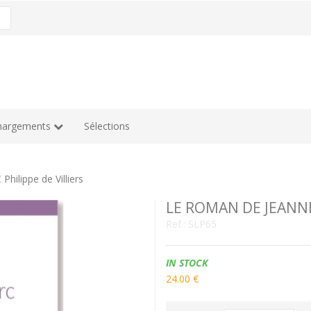
hargements
Sélections
ilippe de Villiers
LE ROMAN DE JEANNE 
Ref.:
SLP65
Availability:
IN STOCK
24.00 €