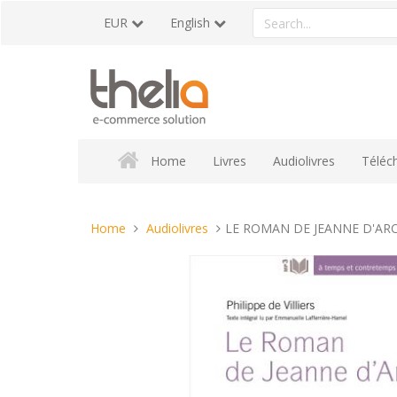
Skip
Search
EUR
English
to
a
content
product
Home
Livres
Audiolivres
Téléc
You
Home
Audiolivres
LE ROMAN DE JEANNE D'ARC Ph
are
here: