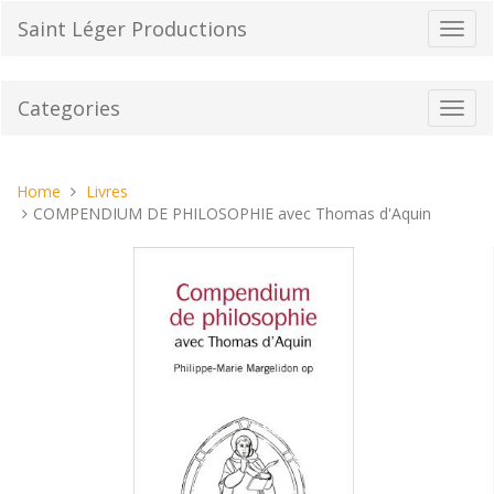
Skip
Saint Léger Productions
Toggl
to
navig
content
Categories
Toggl
navig
You
Home
Livres
are
COMPENDIUM DE PHILOSOPHIE avec Thomas d'Aquin
here: