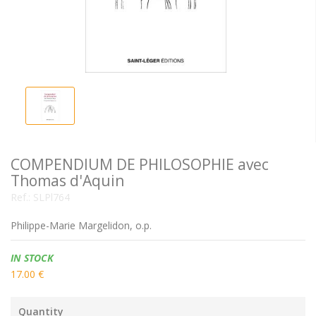
COMPENDIUM DE PHILOSOPHIE avec
Thomas d'Aquin
Ref.:
SLPl764
Philippe-Marie Margelidon, o.p.
Availability:
IN STOCK
17.00 €
Quantity