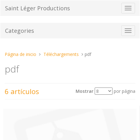
Pasar
Saint Léger Productions
Cambi
al
el
contenido
modo
de
Categories
Toggl
naveg
navig
Estas
Página de inicio
Téléchargements
pdf
aquí:
pdf
6 artículos
Mostrar
por página
Ver
Ordenar por
como: