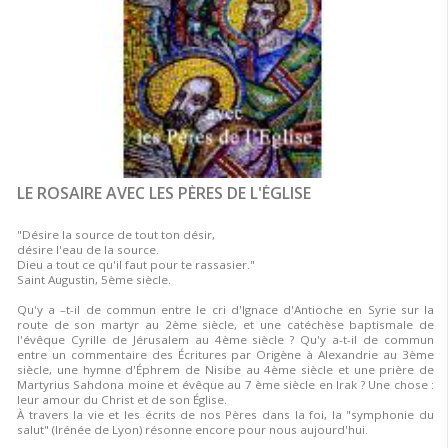
LE ROSAIRE AVEC LES PÈRES DE L'ÉGLISE
"Désire la source de tout ton désir,
désire l'eau de la source.
Dieu a tout ce qu'il faut pour te rassasier."
Saint Augustin, 5ème siècle.
Qu'y a –t-il de commun entre le cri d'Ignace d'Antioche en Syrie sur la
route de son martyr au 2ème siècle, et une catéchèse baptismale de
l'évêque Cyrille de Jérusalem au 4ème siècle ? Qu'y a-t-il de commun
entre un commentaire des Écritures par Origène à Alexandrie au 3ème
siècle, une hymne d'Éphrem de Nisibe au 4ème siècle et une prière de
Martyrius Sahdona moine et évêque au 7 ème siècle en Irak ? Une chose :
leur amour du Christ et de son Église.
À travers la vie et les écrits de nos Pères dans la foi, la "symphonie du
salut" (Irénée de Lyon) résonne encore pour nous aujourd'hui.