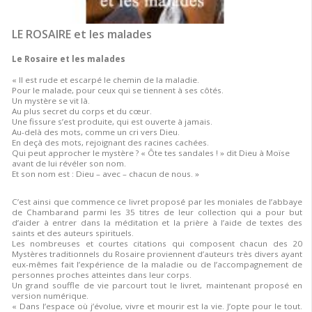
LE ROSAIRE et les malades
Le Rosaire et les malades
« Il est rude et escarpé le chemin de la maladie.
Pour le malade, pour ceux qui se tiennent à ses côtés.
Un mystère se vit là.
Au plus secret du corps et du cœur.
Une fissure s’est produite, qui est ouverte à jamais.
Au-delà des mots, comme un cri vers Dieu.
En deçà des mots, rejoignant des racines cachées.
Qui peut approcher le mystère ? « Ôte tes sandales ! » dit Dieu à Moïse
avant de lui révéler son nom.
Et son nom est : Dieu – avec – chacun de nous. »
C’est ainsi que commence ce livret proposé par les moniales de l’abbaye
de Chambarand parmi les 35 titres de leur collection qui a pour but
d’aider à entrer dans la méditation et la prière à l’aide de textes des
saints et des auteurs spirituels.
Les nombreuses et courtes citations qui composent chacun des 20
Mystères traditionnels du Rosaire proviennent d’auteurs très divers ayant
eux-mêmes fait l’expérience de la maladie ou de l’accompagnement de
personnes proches atteintes dans leur corps.
Un grand souffle de vie parcourt tout le livret, maintenant proposé en
version numérique.
« Dans l’espace où j’évolue, vivre et mourir est la vie. J’opte pour le tout.