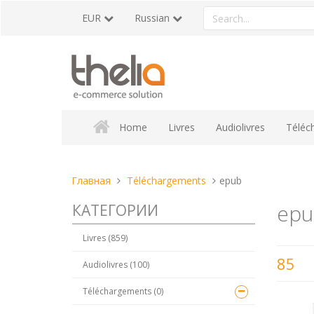
Перейти
Search
EUR
Russian
к
a
содержанию
product
Home
Livres
Audiolivres
Téléc
Вы
Главная
Téléchargements
epub
находитесь
epu
КАТЕГОРИИ
здесь:
Livres (859)
85
Audiolivres (100)
Téléchargements (0)