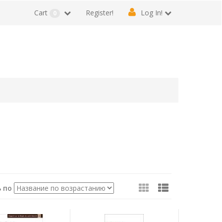
Cart
Register!
Log In!
0
Посмотреть
 по
как: