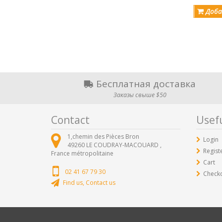
Доба
Бесплатная доставка
Заказы свыше $50
Contact
Usefu
1,chemin des Pièces Bron
Login
49260
LE COUDRAY-MACOUARD ,
Regist
France métropolitaine
Cart
02 41 67 79 30
Check
Find us, Contact us