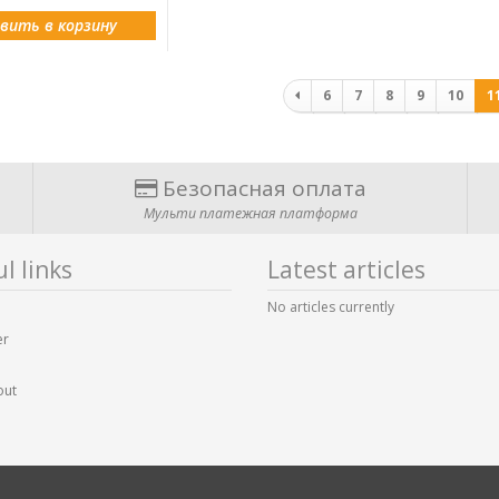
вить в корзину
Нумерация
6
7
8
9
10
1
страниц
Безопасная оплата
Мульти платежная платформа
l links
Latest articles
No articles currently
er
out