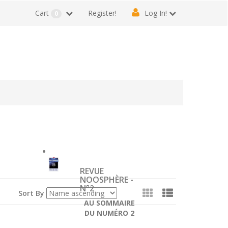
Cart
Register!
Log In!
0
REVUE
NOOSPHÈRE -
N°2
View
Sort By
AU SOMMAIRE
DU NUMÉRO 2
as: