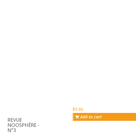
$5.90
Add to cart
REVUE
NOOSPHÈRE -
N°3