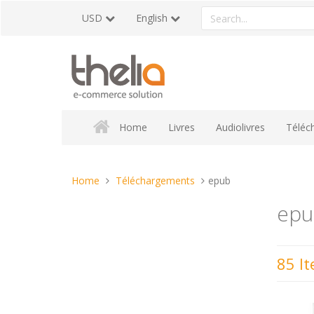
Skip
Search
USD
English
to
a
content
product
Home
Livres
Audiolivres
Téléc
You
Home
Téléchargements
epub
are
epu
here:
85 I