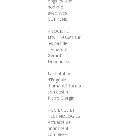
origines d’un
homme
avec Yves
COPPENS
◗ SOCIÉTÉ
Etty Hillesum sur
les pas de
Teilhard ?
Gérard
Donnadieu
La tentation
d’Eugénie :
l’humanité face à
son destin
Pierre Giorgini
◗ SCIENCE ET
TECHNOLOGIES
Actualité de
l’infiniment
complexe