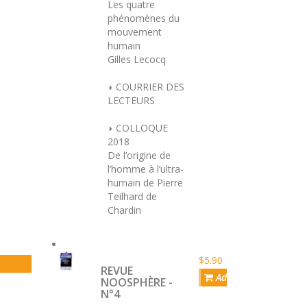
Les quatre
phénomènes du
mouvement
humain
Gilles Lecocq
◗ COURRIER DES
LECTEURS
◗ COLLOQUE
2018
De l’origine de
l’homme à l’ultra-
humain de Pierre
Teilhard de
Chardin
$5.90
REVUE
Add to cart
NOOSPHÈRE -
N°4