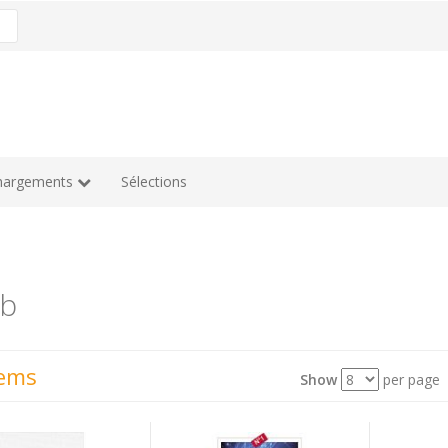
hargements
Sélections
b
tems
Show
per page