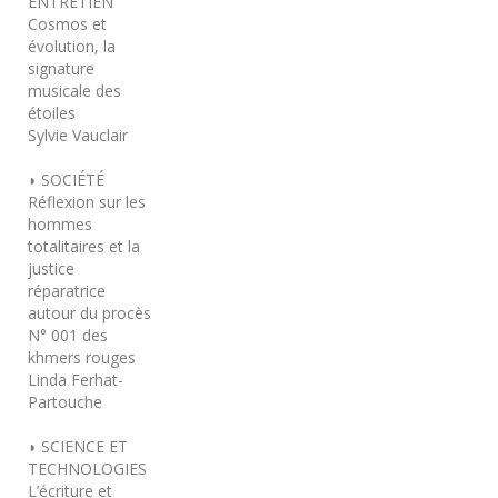
ENTRETIEN
Cosmos et
évolution, la
signature
musicale des
étoiles
Sylvie Vauclair
◗ SOCIÉTÉ
Réflexion sur les
hommes
totalitaires et la
justice
réparatrice
autour du procès
N° 001 des
khmers rouges
Linda Ferhat-
Partouche
◗ SCIENCE ET
TECHNOLOGIES
L’écriture et