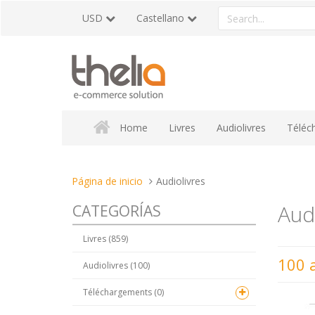
Pasar
Search
USD
Castellano
al
a
contenido
product
Home
Livres
Audiolivres
Téléc
Estas
Página de inicio
Audiolivres
aquí:
Audi
CATEGORÍAS
Livres (859)
100 a
Audiolivres (100)
Téléchargements (0)