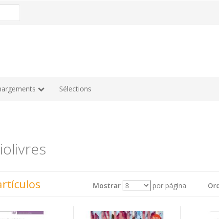
hargements
Sélections
olivres
rtículos
Mostrar
por página
Or