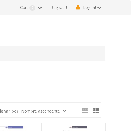
Cart
Register!
Log In!
0
Ver
denar por
como: