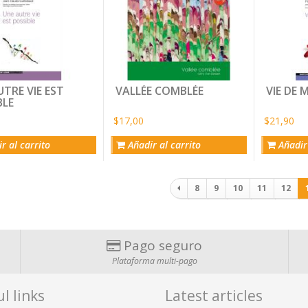
TRE VIE EST
VALLÉE COMBLÉE
VIE DE
BLE
$17,00
$21,90
r al carrito
Añadir al carrito
Añadir 
Paginación
8
9
10
11
12
Pago seguro
Plataforma multi-pago
l links
Latest articles