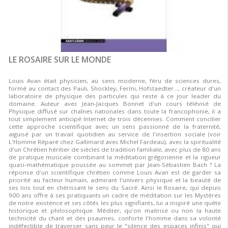
LE ROSAIRE SUR LE MONDE
Louis Avan était physicien, au sens moderne, féru de sciences dures,
formé au contact des Pauli, Shockley, Fermi, Hofstaedter…, créateur d'un
laboratoire de physique des particules qui reste à ce jour leader du
domaine. Auteur avec Jean-Jacques Bonnet d'un cours télévisé de
Physique diffusé sur chaînes nationales dans toute la francophonie, il a
tout simplement anticipé Internet de trois décennies. Comment concilier
cette approche scientifique avec un sens passionné de la fraternité,
aiguisé par un travail quotidien au service de l'insertion sociale (voir
L'Homme Réparé chez Gallimard avec Michel Fardeau), avec la spiritualité
d'un Chrétien héritier de siècles de tradition familiale, avec plus de 80 ans
de pratique musicale combinant la méditation grégorienne et la rigueur
quasi-mathématique poussée au sommet par Jean-Sébastien Bach ? La
réponse d'un scientifique chrétien comme Louis Avan est de garder sa
priorité au facteur humain, admirant l'univers physique et la beauté de
ses lois tout en chérissant le sens du Sacré. Ainsi le Rosaire, qui depuis
900 ans offre à ses pratiquants un cadre de méditation sur les Mystères
de notre existence et ses côtés les plus signifiants, lui a inspiré une quête
historique et philosophique. Méditer, qu'on maitrise ou non la haute
technicité du chant et des psaumes, conforte l'homme dans sa volonté
indéfectible de traverser sans peur le "silence des espaces infinis" qui