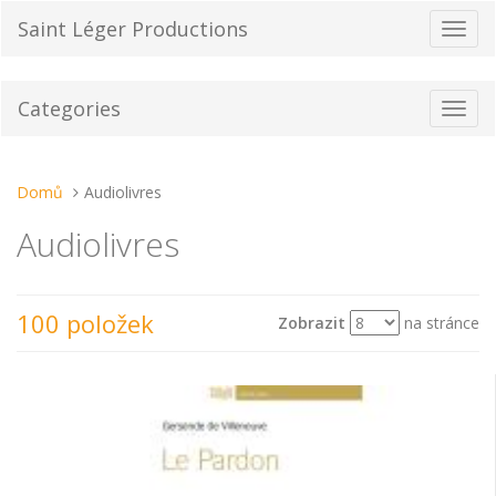
Přeskočit
Saint Léger Productions
Přepn
na
navig
obsah
Categories
Toggl
navig
Nacházíte
Domů
Audiolivres
se
Audiolivres
tady:
100 položek
Zobrazit
na stránce
Zobrazit
Seřadit podle
jako: