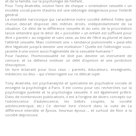
et de la famille, sur la psychologie de l’enfant…
Pour Tony Anatrella, vouloir faire de chaque « orientation sexuelle » un
modèle social parmi d’autres est une idéologie dangereuse pour l’intérêt
général.
La mentalité narcissique qui caractérise notre société défend l’idée que
chacun devrait disposer des mêmes droits, indépendamment de sa
situation. Ce déni de la différence sexuelle et du sens de la procréation
laisse entendre que le désir de « posséder » un enfant est suffisant pour
être « parent » au singulier et sans sexe, au lieu de l’être au pluriel et dans
l’altérité sexuelle. Mais comment une « tendance pulsionnelle » peut-elle
être légalisée jusqu’à devenir une institution ? Quelle est l’idéologie sous-
jacente à une vision aussi fragmentée de la sexualité humaine ?
Pour l’auteur, l’homosexualité ne doit pas devenir un instrument de
censure, et sa défense instituer un délit d’opinion et une juridiction
d’exception.
Un livre éclairant pour tous ceux – parents, éducateurs, enseignants,
médecins ou élus – qui s’interrogent sur ce délicat sujet.
Tony Anatrella, est psychanalyste et spécialiste en psychiatrie sociale et
enseigne la psychologie à Paris. Il est connu pour ses recherches sur la
psychologie juvénile et la psychologie sexuelle. Il est également prêtre.
Dans de nombreuses publications, il est à l’origine de divers concepts sur
l’adolescence (l’adulescence, les bébés couples, la société
adolescentrique, etc.) Ce dernier livre s’inscrit dans la suite de La
différence interdite et Époux, heureux époux…, et surtout de Non à la
société dépressive.