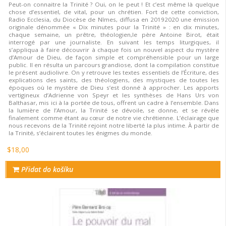
Peut-on connaitre la Trinité ? Oui, on le peut ! Et c’est même là quelque
chose d’essentiel, de vital, pour un chrétien. Fort de cette conviction,
Radio Ecclesia, du Diocèse de Nîmes, diffusa en 20192020 une émission
originale dénommée « Dix minutes pour la Trinité » : en dix minutes,
chaque semaine, un prêtre, théologien,le père Antoine Birot, était
interrogé par une journaliste. En suivant les temps liturgiques, il
s’appliqua à faire découvrir à chaque fois un nouvel aspect du mystère
d’Amour de Dieu, de façon simple et compréhensible pour un large
public. Il en résulta un parcours grandiose, dont la compilation constitue
le présent audiolivre. On y retrouve les textes essentiels de l’Écriture, des
explications des saints, des théologiens, des mystiques de toutes les
époques où le mystère de Dieu s’est donné à approcher. Les apports
vertigineux d’Adrienne von Speyr et les synthèses de Hans Urs von
Balthasar, mis ici à la portée de tous, offrent un cadre à l’ensemble. Dans
la lumière de l’Amour, la Trinité se dévoile, se donne, et se révèle
finalement comme étant au cœur de notre vie chrétienne. L’éclairage que
nous recevons de la Trinité rejoint notre liberté la plus intime. À partir de
la Trinité, s’éclairent toutes les énigmes du monde.
$18,00
Přidat do košíku