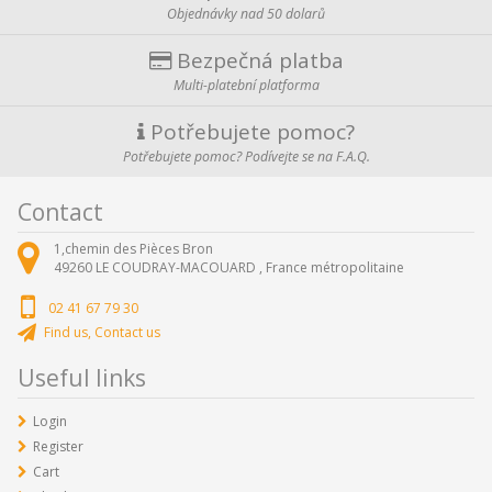
Objednávky nad 50 dolarů
Bezpečná platba
Multi-platební platforma
Potřebujete pomoc?
Potřebujete pomoc? Podívejte se na F.A.Q.
Contact
1,chemin des Pièces Bron
49260
LE COUDRAY-MACOUARD ,
France métropolitaine
02 41 67 79 30
Find us, Contact us
Useful links
Login
Register
Cart