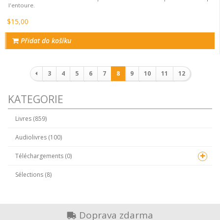
l'entoure.
$15,00
Přidat do košíku
Stránkování
3
4
5
6
7
8
9
10
11
12
KATEGORIE
Livres (859)
Audiolivres (100)
Téléchargements (0)
Sélections (8)
Doprava zdarma