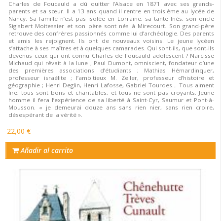
Charles de Foucauld a dû quitter l’Alsace en 1871 avec ses grands-
parents et sa sœur. Il a 13 ans quand il rentre en troisième au lycée de
Nancy. Sa famille n’est pas isolée en Lorraine, sa tante Inès, son oncle
Sigisbert Moitessier et son père sont nés à Mirecourt. Son grand-père
retrouve des confrères passionnés comme lui d’archéologie. Des parents
et amis les rejoignent. Ils ont de nouveaux voisins. Le jeune lycéen
s’attache à ses maîtres et à quelques camarades. Qui sont-ils, que sont-ils
devenus ceux qui ont connu Charles de Foucauld adolescent ? Narcisse
Michaud qui rêvait à la lune ; Paul Dumont, omniscient, fondateur d’une
des premières associations d’étudiants ; Mathias Hémardinquer,
professeur israélite ; l’ambitieux M. Zeller, professeur d’histoire et
géographie ; Henri Deglin, Henri Lafosse, Gabriel Tourdes… Tous aiment
lire, tous sont bons et charitables, et tous ne sont pas croyants. Jeune
homme il fera l’expérience de sa liberté à Saint-Cyr, Saumur et Pont-à-
Mousson. « je demeurai douze ans sans rien nier, sans rien croire,
désespérant de la vérité ».
22,00 €
Añadir al carrito