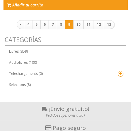
Añadir al carrito
Paginación
4
5
6
7
8
9
10
11
12
13
CATEGORÍAS
Livres (859)
Audiolivres (100)
Téléchargements (0)
Sélections (8)
¡Envío gratuito!
Pedidos superiores a 50$
Pago seguro