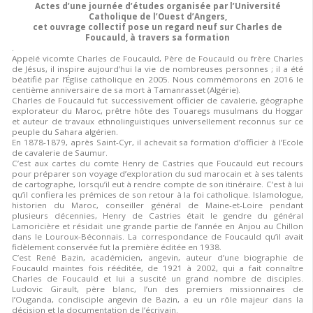
Actes d’une journée d’études organisée par l’Université
Catholique de l’Ouest d’Angers,
cet ouvrage collectif pose un regard neuf sur Charles de
Foucauld, à travers sa formation
.
Appelé vicomte Charles de Foucauld, Père de Foucauld ou frère Charles
de Jésus, il inspire aujourd’hui la vie de nombreuses personnes ; il a été
béatifié par l’Église catholique en 2005. Nous commémorons en 2016 le
centième anniversaire de sa mort à Tamanrasset (Algérie).
Charles de Foucauld fut successivement officier de cavalerie, géographe
explorateur du Maroc, prêtre hôte des Touaregs musulmans du Hoggar
et auteur de travaux ethnolinguistiques universellement reconnus sur ce
peuple du Sahara algérien.
En 1878-1879, après Saint-Cyr, il achevait sa formation d’officier à l’Ecole
de cavalerie de Saumur.
C’est aux cartes du comte Henry de Castries que Foucauld eut recours
pour préparer son voyage d’exploration du sud marocain et à ses talents
de cartographe, lorsqu’il eut à rendre compte de son itinéraire. C’est à lui
qu’il confiera les prémices de son retour à la foi catholique. Islamologue,
historien du Maroc, conseiller général de Maine-et-Loire pendant
plusieurs décennies, Henry de Castries était le gendre du général
Lamoricière et résidait une grande partie de l’année en Anjou au Chillon
dans le Louroux-Béconnais. La correspondance de Foucauld qu’il avait
fidèlement conservée fut la première éditée en 1938.
C’est René Bazin, académicien, angevin, auteur d’une biographie de
Foucauld maintes fois rééditée, de 1921 à 2002, qui a fait connaître
Charles de Foucauld et lui a suscité un grand nombre de disciples.
Ludovic Girault, père blanc, l’un des premiers missionnaires de
l’Ouganda, condisciple angevin de Bazin, a eu un rôle majeur dans la
décision et la documentation de l’écrivain.