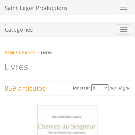
Pasar
Saint Léger Productions
Cambi
al
el
contenido
modo
de
Categories
Toggl
naveg
navig
Estas
Página de inicio
Livres
aquí:
Livres
859 artículos
Mostrar
por página
Ver
Ordenar por
como: