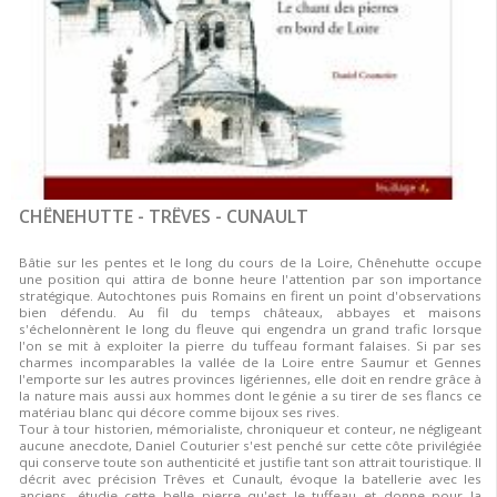
CHÊNEHUTTE - TRÊVES - CUNAULT
Bâtie sur les pentes et le long du cours de la Loire, Chênehutte occupe
une position qui attira de bonne heure l'attention par son importance
stratégique. Autochtones puis Romains en firent un point d'observations
bien défendu. Au fil du temps châteaux, abbayes et maisons
s'échelonnèrent le long du fleuve qui engendra un grand trafic lorsque
l'on se mit à exploiter la pierre du tuffeau formant falaises. Si par ses
charmes incomparables la vallée de la Loire entre Saumur et Gennes
l'emporte sur les autres provinces ligériennes, elle doit en rendre grâce à
la nature mais aussi aux hommes dont le génie a su tirer de ses flancs ce
matériau blanc qui décore comme bijoux ses rives.
Tour à tour historien, mémorialiste, chroniqueur et conteur, ne négligeant
aucune anecdote, Daniel Couturier s'est penché sur cette côte privilégiée
qui conserve toute son authenticité et justifie tant son attrait touristique. Il
décrit avec précision Trêves et Cunault, évoque la batellerie avec les
anciens, étudie cette belle pierre qu'est le tuffeau et donne pour la