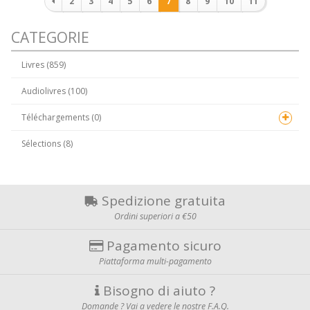
2
3
4
5
6
7
8
9
10
11
CATEGORIE
Livres (859)
Audiolivres (100)
Téléchargements (0)
Sélections (8)
Spedizione gratuita
Ordini superiori a €50
Pagamento sicuro
Piattaforma multi-pagamento
Bisogno di aiuto ?
Domande ? Vai a vedere le nostre F.A.Q.