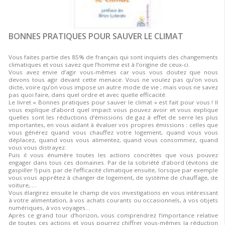
BONNES PRATIQUES POUR SAUVER LE CLIMAT
Vous faites partie des 85% de français qui sont inquiets des changements
climatiques et vous savez que l’homme est à l’origine de ceux-ci.
Vous avez envie d’agir vous-mêmes car vous vous doutez que nous
devons tous agir devant cette menace. Vous ne voulez pas qu’on vous
dicte, voire qu’on vous impose un autre mode de vie ; mais vous ne savez
pas quoi faire, dans quel ordre et avec quelle efficacité.
Le livret « Bonnes pratiques pour sauver le climat » est fait pour vous ! Il
vous explique d’abord quel impact vous pouvez avoir et vous explique
quelles sont les réductions d’émissions de gaz à effet de serre les plus
importantes, en vous aidant à évaluer vos propres émissions : celles que
vous générez quand vous chauffez votre logement, quand vous vous
déplacez, quand vous vous alimentez, quand vous consommez, quand
vous vous distrayez.
Puis il vous énumère toutes les actions concrètes que vous pouvez
engager dans tous ces domaines. Par de la sobriété d’abord (évitons de
gaspiller !) puis par de l’efficacité climatique ensuite, lorsque par exemple
vous vous apprêtez à changer de logement, de système de chauffage, de
voiture,….
Vous élargirez ensuite le champ de vos investigations en vous intéressant
à votre alimentation, à vos achats courants ou occasionnels, à vos objets
numériques, à vos voyages…
Après ce grand tour d’horizon, vous comprendrez l’importance relative
de toutes ces actions et vous pourrez chiffrer vous-mêmes la réduction