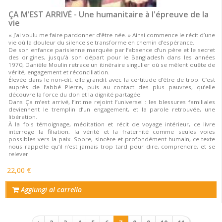
ÇA M'EST ARRIVÉ - Une humanitaire à l'épreuve de la
vie
« J’ai voulu me faire pardonner d’être née. » Ainsi commence le récit d’une
vie où la douleur du silence se transforme en chemin d’espérance.
De son enfance parisienne marquée par l’absence d’un père et le secret
des origines, jusqu’à son départ pour le Bangladesh dans les années
1970, Danièle Moulin retrace un itinéraire singulier où se mêlent quête de
vérité, engagement et réconciliation.
Élevée dans le non-dit, elle grandit avec la certitude d’être de trop. C’est
auprès de l’abbé Pierre, puis au contact des plus pauvres, qu’elle
découvre la force du don et la dignité partagée.
Dans Ça m’est arrivé, l’intime rejoint l’universel : les blessures familiales
deviennent le tremplin d’un engagement, et la parole retrouvée, une
libération.
À la fois témoignage, méditation et récit de voyage intérieur, ce livre
interroge la filiation, la vérité et la fraternité comme seules voies
possibles vers la paix. Sobre, sincère et profondément humain, ce texte
nous rappelle qu’il n’est jamais trop tard pour dire, comprendre, et se
relever.
22,00 €
Aggiungi al carrello
Paginazione