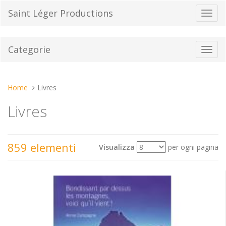
Vai
Saint Léger Productions
Toggl
al
navig
contenuto
Categorie
Toggl
navig
Tu
Home
Livres
sei
Livres
qui:
859 elementi
Visualizza
per ogni pagina
Mostra
Ordina per
come: