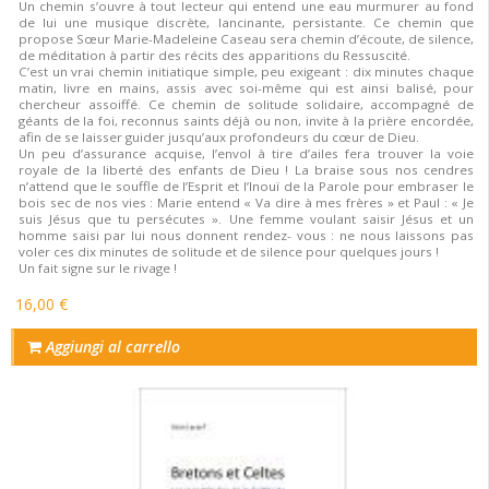
Un chemin s’ouvre à tout lecteur qui entend une eau murmurer au fond
de lui une musique discrète, lancinante, persistante. Ce chemin que
propose Sœur Marie-Madeleine Caseau sera chemin d’écoute, de silence,
de méditation à partir des récits des apparitions du Ressuscité.
C’est un vrai chemin initiatique simple, peu exigeant : dix minutes chaque
matin, livre en mains, assis avec soi-même qui est ainsi balisé, pour
chercheur assoiffé. Ce chemin de solitude solidaire, accompagné de
géants de la foi, reconnus saints déjà ou non, invite à la prière encordée,
afin de se laisser guider jusqu’aux profondeurs du cœur de Dieu.
Un peu d’assurance acquise, l’envol à tire d’ailes fera trouver la voie
royale de la liberté des enfants de Dieu ! La braise sous nos cendres
n’attend que le souffle de l’Esprit et l’Inouï de la Parole pour embraser le
bois sec de nos vies : Marie entend « Va dire à mes frères » et Paul : « Je
suis Jésus que tu persécutes ». Une femme voulant saisir Jésus et un
homme saisi par lui nous donnent rendez- vous : ne nous laissons pas
voler ces dix minutes de solitude et de silence pour quelques jours !
Un fait signe sur le rivage !
16,00 €
Aggiungi al carrello