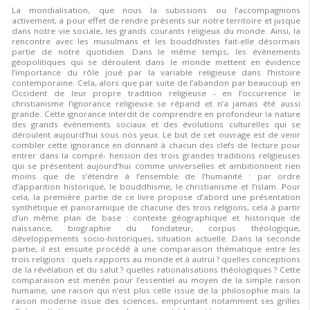
La mondialisation, que nous la subissions ou l’accompagnions
activement, a pour effet de rendre présents sur notre territoire et jusque
dans notre vie sociale, les grands courants religieux du monde. Ainsi, la
rencontre avec les musulmans et les bouddhistes fait-elle désormais
partie de notre quotidien. Dans le même temps, les évènements
géopolitiques qui se déroulent dans le monde mettent en évidence
l’importance du rôle joué par la variable religieuse dans l’histoire
contemporaine. Cela, alors que par suite de l’abandon par beaucoup en
Occident de leur propre tradition religieuse - en l’occurrence le
christianisme l’ignorance religieuse se répand et n’a jamais été aussi
grande. Cette ignorance interdit de comprendre en profondeur la nature
des grands évènements sociaux et des évolutions culturelles qui se
déroulent aujourd’hui sous nos yeux. Le but de cet ouvrage est de venir
combler cette ignorance en donnant à chacun des clefs de lecture pour
entrer dans la compré- hension des trois grandes traditions religieuses
qui se présentent aujourd’hui comme universelles et ambitionnent rien
moins que de s’étendre à l’ensemble de l’humanité : par ordre
d’apparition historique, le bouddhisme, le christianisme et l’islam. Pour
cela, la première partie de ce livre propose d’abord une présentation
synthétique et panoramique de chacune des trois religions, cela à partir
d’un même plan de base : contexte géographique et historique de
naissance, biographie du fondateur, corpus théologique,
développements socio-historiques, situation actuelle. Dans la seconde
partie, il est ensuite procédé à une comparaison thématique entre les
trois religions : quels rapports au monde et à autrui ? quelles conceptions
de la révélation et du salut ? quelles rationalisations théologiques ? Cette
comparaison est menée pour l’essentiel au moyen de la simple raison
humaine, une raison qui n’est plus celle issue de la philosophie mais la
raison moderne issue des sciences, empruntant notamment ses grilles