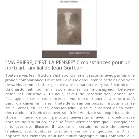
"MA PRIÈRE, C'EST LA PENSÉE" Circonstances pour un
portrait familial de Jean Guitton
Toute sa vie, Jean Guitton s’est abondamment raconté, avec parfois une
grande complaisance. De ce fait il a laissé dans l’ombre certains épisodes
de sa vie, comme l’arbitrage suite à l’occupation de l’église Saint-Nicolas-
du-Chardonnet, ou la mission auprès de monseigneur Lefebvre,
demeurés infructueux. L’auteur, neveu de l’académicien, donne son
éclairage sur ces circonstances, en vue de contribuer à son portrait. À
partir d’archives familiales il traite de son amour passionné pour la vallée
de la Tardes, en Creuse, dans laquelle il a situé le portrait de sa mère,
des relations très étroites avec son frère Henri, de son expérience de la
chose militaire, de son parcours universitaire, avec la douloureuse
épreuve de l’Épuration, et de sa fièvre verte académique. Il évoque ses
flirts avec des illustres. Il raconte un certain nombre de souvenirs
familiaux, avec quelques précisions sur sa vie quotidienne. Ainsi il
apporte des éléments pour une future biographie plus complète d’un