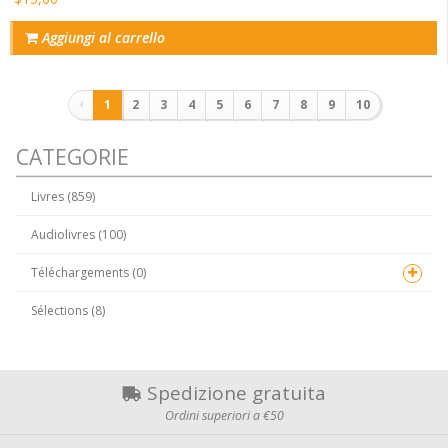
Aggiungi al carrello
Paginazione
1
2
3
4
5
6
7
8
9
10
CATEGORIE
Livres (859)
Audiolivres (100)
Téléchargements (0)
Sélections (8)
Spedizione gratuita
Ordini superiori a €50