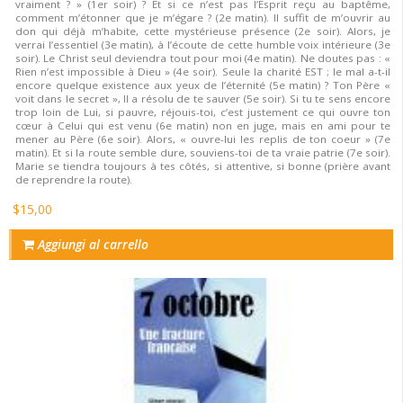
vraiment ? » (1er soir) ? Et si ce n’est pas l’Esprit reçu au baptême,
comment m’étonner que je m’égare ? (2e matin). Il suffit de m’ouvrir au
don qui déjà m’habite, cette mystérieuse présence (2e soir). Alors, je
verrai l’essentiel (3e matin), à l’écoute de cette humble voix intérieure (3e
soir). Le Christ seul deviendra tout pour moi (4e matin). Ne doutes pas : «
Rien n’est impossible à Dieu » (4e soir). Seule la charité EST ; le mal a-t-il
encore quelque existence aux yeux de l’éternité (5e matin) ? Ton Père «
voit dans le secret », Il a résolu de te sauver (5e soir). Si tu te sens encore
trop loin de Lui, si pauvre, réjouis-toi, c’est justement ce qui ouvre ton
cœur à Celui qui est venu (6e matin) non en juge, mais en ami pour te
mener au Père (6e soir). Alors, « ouvre-lui les replis de ton coeur » (7e
matin). Et si la route semble dure, souviens-toi de ta vraie patrie (7e soir).
Marie se tiendra toujours à tes côtés, si attentive, si bonne (prière avant
de reprendre la route).
$15,00
Aggiungi al carrello