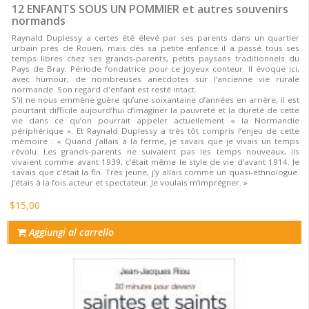
12 ENFANTS SOUS UN POMMIER et autres souvenirs
normands
Raynald Duplessy a certes été élevé par ses parents dans un quartier
urbain près de Rouen, mais dès sa petite enfance il a passé tous ses
temps libres chez ses grands-parents, petits paysans traditionnels du
Pays de Bray. Période fondatrice pour ce joyeux conteur. Il évoque ici,
avec humour, de nombreuses anecdotes sur l’ancienne vie rurale
normande. Son regard d'enfant est resté intact.
S'il ne nous emmène guère qu’une soixantaine d’années en arrière, il est
pourtant difficile aujourd’hui d’imaginer la pauvreté et la dureté de cette
vie dans ce qu’on pourrait appeler actuellement « la Normandie
périphérique ». Et Raynald Duplessy a très tôt compris l’enjeu de cette
mémoire : « Quand j’allais à la ferme, je savais que je vivais un temps
révolu. Les grands-parents ne suivaient pas les temps nouveaux, ils
vivaient comme avant 1939, c’était même le style de vie d’avant 1914. Je
savais que c’était la fin. Très jeune, j’y allais comme un quasi-ethnologue.
J’étais à la fois acteur et spectateur. Je voulais m’imprégner. »
$15,00
Aggiungi al carrello