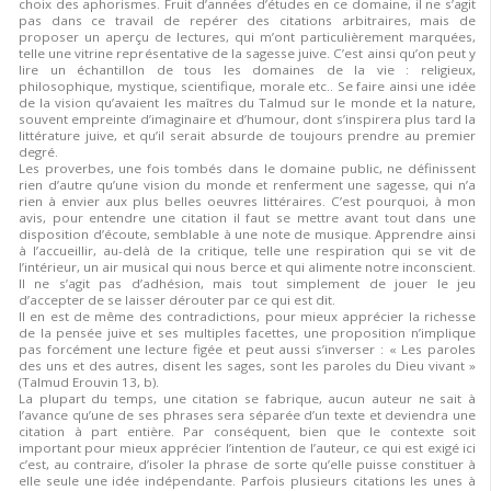
choix des aphorismes. Fruit d’années d’études en ce domaine, il ne s’agit
pas dans ce travail de repérer des citations arbitraires, mais de
proposer un aperçu de lectures, qui m’ont particulièrement marquées,
telle une vitrine représentative de la sagesse juive. C’est ainsi qu’on peut y
lire un échantillon de tous les domaines de la vie : religieux,
philosophique, mystique, scientifique, morale etc.. Se faire ainsi une idée
de la vision qu’avaient les maîtres du Talmud sur le monde et la nature,
souvent empreinte d’imaginaire et d’humour, dont s’inspirera plus tard la
littérature juive, et qu’il serait absurde de toujours prendre au premier
degré.
Les proverbes, une fois tombés dans le domaine public, ne définissent
rien d’autre qu’une vision du monde et renferment une sagesse, qui n’a
rien à envier aux plus belles oeuvres littéraires. C’est pourquoi, à mon
avis, pour entendre une citation il faut se mettre avant tout dans une
disposition d’écoute, semblable à une note de musique. Apprendre ainsi
à l’accueillir, au-delà de la critique, telle une respiration qui se vit de
l’intérieur, un air musical qui nous berce et qui alimente notre inconscient.
Il ne s’agit pas d’adhésion, mais tout simplement de jouer le jeu
d’accepter de se laisser dérouter par ce qui est dit.
Il en est de même des contradictions, pour mieux apprécier la richesse
de la pensée juive et ses multiples facettes, une proposition n’implique
pas forcément une lecture figée et peut aussi s’inverser : « Les paroles
des uns et des autres, disent les sages, sont les paroles du Dieu vivant »
(Talmud Erouvin 13, b).
La plupart du temps, une citation se fabrique, aucun auteur ne sait à
l’avance qu’une de ses phrases sera séparée d’un texte et deviendra une
citation à part entière. Par conséquent, bien que le contexte soit
important pour mieux apprécier l’intention de l’auteur, ce qui est exigé ici
c’est, au contraire, d’isoler la phrase de sorte qu’elle puisse constituer à
elle seule une idée indépendante. Parfois plusieurs citations les unes à