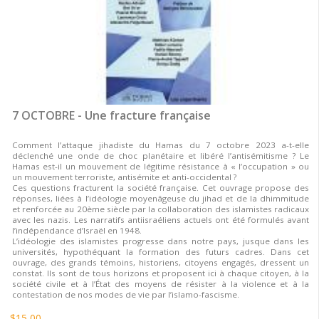
7 OCTOBRE - Une fracture française
Comment l’attaque jihadiste du Hamas du 7 octobre 2023 a-t-elle
déclenché une onde de choc planétaire et libéré l’antisémitisme ? Le
Hamas est-il un mouvement de légitime résistance à « l’occupation » ou
un mouvement terroriste, antisémite et anti-occidental ?
Ces questions fracturent la société française. Cet ouvrage propose des
réponses, liées à l’idéologie moyenâgeuse du jihad et de la dhimmitude
et renforcée au 20ème siècle par la collaboration des islamistes radicaux
avec les nazis. Les narratifs antiisraéliens actuels ont été formulés avant
l’indépendance d’Israël en 1948.
L’idéologie des islamistes progresse dans notre pays, jusque dans les
universités, hypothéquant la formation des futurs cadres. Dans cet
ouvrage, des grands témoins, historiens, citoyens engagés, dressent un
constat. Ils sont de tous horizons et proposent ici à chaque citoyen, à la
société civile et à l’État des moyens de résister à la violence et à la
contestation de nos modes de vie par l’islamo-fascisme.
$15,00