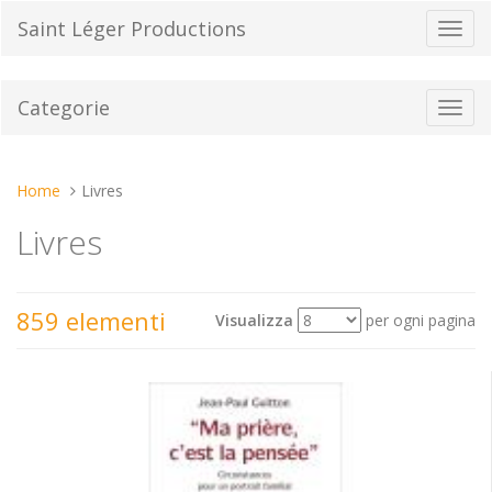
Vai
Saint Léger Productions
Toggl
al
navig
contenuto
Categorie
Toggl
navig
Tu
Home
Livres
sei
Livres
qui:
859 elementi
Visualizza
per ogni pagina
Mostra
Ordina per
come: