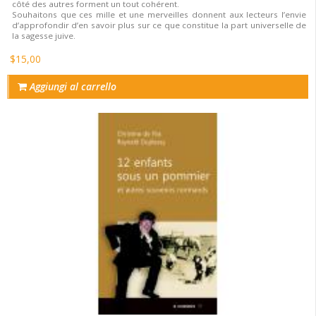
côté des autres forment un tout cohérent.
Souhaitons que ces mille et une merveilles donnent aux lecteurs l’envie
d’approfondir d’en savoir plus sur ce que constitue la part universelle de
la sagesse juive.
$15,00
Aggiungi al carrello