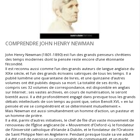
COMPRENDRE JOHN HENRY NEWMAN
John Henry Newman (1801-1890) est l’un des grands penseurs chrétiens
des temps modernes dont la pensée reste encore d’une étonnante
fécondité.
Il est reconnu aussi comme l’un des grands auteurs de langue anglaise du
XIXe siècle, et l’un des grands écrivains satiriques de tous les temps. Il a
publié luimême une quarantaine de livres, et une quinzaine d’autres
volumes ont été publiés depuis sa mort. La totalité de ses écrits, y
compris ses 32 volumes de correspondance, est disponible en anglais
sur Internet ; ses vastes archives, en cours de numérisation, le seront
bientôt aussi. Il a été profondément engagé dans presque tous les grands
débats intellectuels de son temps au point que, selon Benoît XVI, « en lui
pensée et vie se compénètrent et se déterminent mutuellement ».
Mais Newman est aussi simultanément un homme d’action, un pasteur et
un homme de prière.
Il a été, parmi d’autres initiatives, le chef de file d’un vaste mouvement de
renouveau de l’Église anglicane (le « Mouvement d’Oxford »), le fondateur
de l’Université catholique d’Irlande à Dublin, et le fondateur de l’Oratoire
de Saint Philippe Neri en Angleterre. Pendant presque toute sa vie adulte
il a été curé de paroisse ou responsable de communauté, et un guide