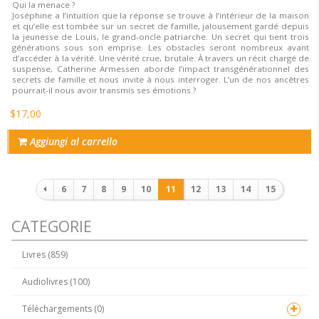
Qui la menace ?
Joséphine a l’intuition que la réponse se trouve à l’intérieur de la maison
et qu’elle est tombée sur un secret de famille, jalousement gardé depuis
la jeunesse de Louis, le grand-oncle patriarche. Un secret qui tient trois
générations sous son emprise. Les obstacles seront nombreux avant
d’accéder à la vérité. Une vérité crue, brutale. À travers un récit chargé de
suspense, Catherine Armessen aborde l’impact transgénérationnel des
secrets de famille et nous invite à nous interroger. L’un de nos ancêtres
pourrait-il nous avoir transmis ses émotions ?
$17,00
Aggiungi al carrello
Paginazione
6
7
8
9
10
11
12
13
14
15
CATEGORIE
Livres (859)
Audiolivres (100)
Téléchargements (0)