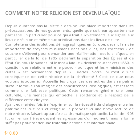
COMMENT NOTRE RELIGION EST DEVENU LAÏQUE
Depuis quarante ans la laïcité a occupé une place importante dans les
préoccupations de nos gouvernants, quelle que soit leur appartenance
partisane. En particulier pour ce qui a trait aux vêtements, aux signes, aux
lieux de réunion et même aux prédications dans les lieux de culte.
Compte tenu des évolutions démographiques en Europe, devant l’arrivée
importante de croyants musulmans dans nos villes, des chrétiens « de
souche » s’élèvent pour demander une réaffirmation des lois laïques, en
particulier de la loi de 1905 déclarant la séparation des Églises et de
l’État. Or, nous le savons : si le mot « laïque » devient courant vers 1880, la
question des relations entre le pouvoir politique et les « ministres des
cultes » est permanente depuis 25 siècles. Notre loi n’est qu’une
conséquence de cette histoire de la chrétienté ! C’est ce que nous
voulons évoquer ici. Accueillir les croyances des autres dans sa patrie,
surtout lorsque l’on imagine des concurrences idéologiques, est ressenti
comme une faiblesse politique. Cette rencontre génère une peur
culturelle, une menace qui empêche la solidarité et le respect de la
différence entre citoyens.
Ayant eu maintes fois à m’exprimer sur la nécessité du dialogue entre les
patrimoines culturels et religieux, je propose ici une brève lecture de
notre histoire, faisant apparaître sa dramatique spirituelle. La loi de 1905
fut un rempart élevé devant les agressivités d’un moment, mais la loi ne
suffit pas pour fonder une fraternité nationale et internationale.
$10,00