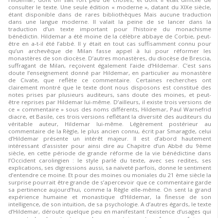
consulter le texte. Une seule édition « moderne », datant du XIXe siècle,
étant disponible dans de rares bibliothèques Mais aucune traduction
dans une langue moderne. Il valait la peine de se lancer dans la
traduction d’un texte important pour l’histoire du monachisme
bénédictin. Hildemar a été moine de la célèbre abbaye de Corbie, peut-
être en a-t-il été l’abbé. Il y était en tout cas suffisamment connu pour
qu’un archevêque de Milan fasse appel à lui pour réformer les
monastères de son diocèse. D’autres monastères, du diocèse de Brescia,
suffragant de Milan, reçoivent également l’aide d’Hildemar. C’est sans
doute l’enseignement donné par Hildemar, en particulier au monastère
de Civate, que reflète ce commentaire. Certaines recherches ont
clairement montré que le texte dont nous disposons est constitué des
notes prises par plusieurs auditeurs, sans doute des moines, et peut-
être reprises par Hildemar lui-même. D’ailleurs, il existe trois versions de
ce « commentaire » sous des noms différents, Hildemar, Paul Warnefrid
diacre, et Basile, ces trois versions reflétant la diversité des auditeurs du
véritable auteur, Hildemar lui-même. Légèrement postérieur au
commentaire de la Règle, le plus ancien connu, écrit par Smaragde, celui
d’Hildemar présente un intérêt majeur. Il est d’abord hautement
intéressant d’assister pour ainsi dire au Chapitre d’un Abbé du 9ème
siècle, en cette période de grande réforme de la vie bénédictine dans
l’Occident carolingien : le style parlé du texte, avec ses redites, ses
explications, ses digressions aussi, sa naïveté parfois, donne le sentiment
d’entendre ce moine. Et pour des moines ou moniales du 21 ème siècle la
surprise pourrait être grande de s’apercevoir que ce commentaire garde
sa pertinence aujourd’hui, comme la Règle elle-même. On sent la grand
expérience humaine et monastique d’Hildemar, la finesse de son
intelligence, de son intuition, de sa psychologie. A d’autres égards, le texte
d’Hildemar, déroute quelque peu en manifestant l’existence d’usages qui