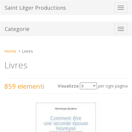
Vai
Saint Léger Productions
Toggl
al
navig
contenuto
Categorie
Toggl
navig
Tu
Home
Livres
sei
Livres
qui:
859 elementi
Visualizza
per ogni pagina
Mostra
Ordina per
come: