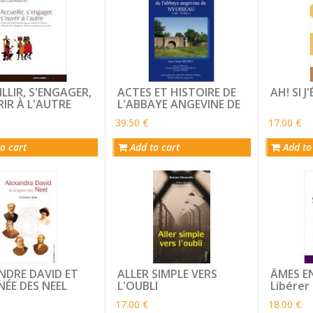
LLIR, S'ENGAGER,
ACTES ET HISTOIRE DE
AH! SI J
IR À L'AUTRE
L'ABBAYE ANGEVINE DE
NYOISEAU
39.50 €
17.00 €
o cart
Add to cart
Add to
NDRE DAVID ET
ALLER SIMPLE VERS
ÂMES E
NÉE DES NEEL
L'OUBLI
Libérer
familial
17.00 €
18.00 €
passé l