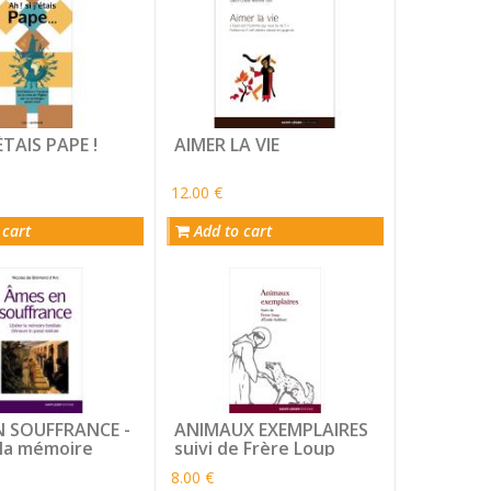
'ÉTAIS PAPE !
AIMER LA VIE
12.00 €
 cart
Add to cart
N SOUFFRANCE -
ANIMAUX EXEMPLAIRES
 la mémoire
suivi de Frère Loup
e ; dénouer le
8.00 €
ointain