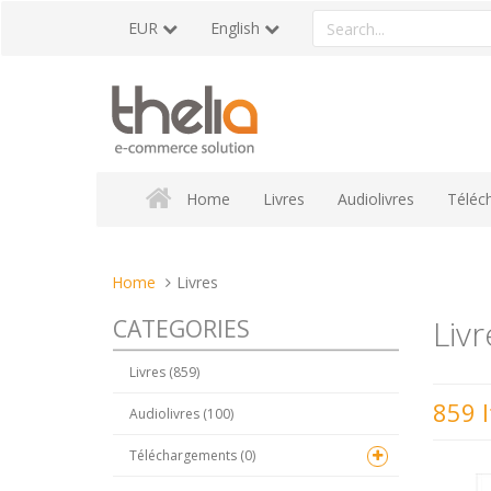
Skip
Search
EUR
English
to
a
content
product
Home
Livres
Audiolivres
Téléc
You
Home
Livres
are
Livr
CATEGORIES
here:
Livres (859)
859 
Audiolivres (100)
Téléchargements (0)