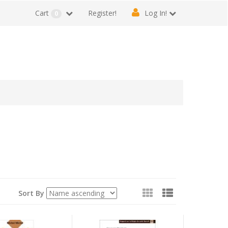
Cart
Register!
Log In!
0
View
Sort By
as: