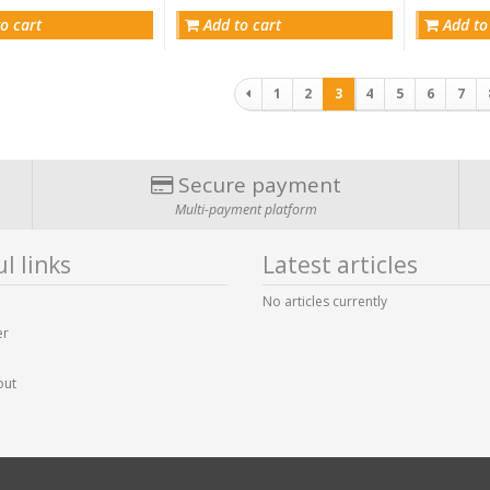
o cart
Add to cart
Add to
Pagination
1
2
3
4
5
6
7
Secure payment
Multi-payment platform
l links
Latest articles
No articles currently
er
out