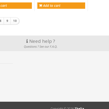
 cart
Add to cart
8
9
10
Need help ?
Questions ? See our F.A.Q.
Copyright ©
2026
Thelia