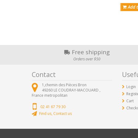
Add t
Free shipping
Orders over $50
Contact
Usefu
1,chemin des Pièces Bron
Login
49260
LE COUDRAY-MACOUARD ,
Regist
France metropolitan
Cart
02 41 67 79 30
Check
Find us, Contact us