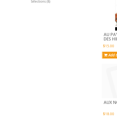
Sélections (8)
AU PA
DES H
$15.00
Add t
AUX N
$18.00