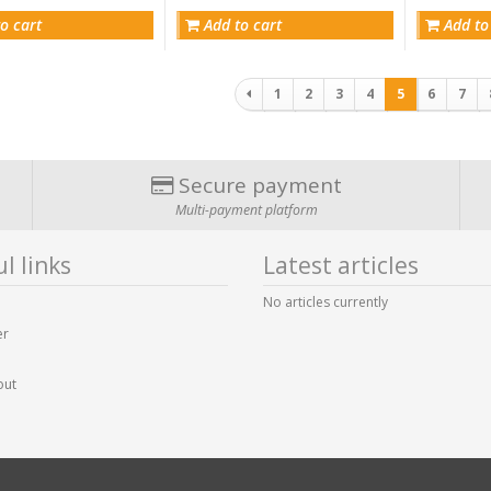
o cart
Add to cart
Add to
Pagination
1
2
3
4
5
6
7
Secure payment
Multi-payment platform
l links
Latest articles
No articles currently
er
out