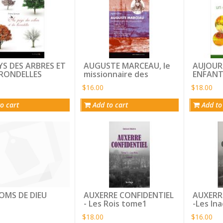
YS DES ARBRES ET
AUGUSTE MARCEAU, le
AUJOUR
IRONDELLES
missionnaire des
ENFANT
missionnaires
Vivre l
$16.00
$18.00
avec so
o cart
Add to cart
Add to
OMS DE DIEU
AUXERRE CONFIDENTIEL
AUXERR
- Les Rois tome1
-Les In
Incompl
$18.00
$16.00