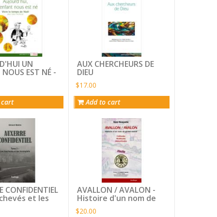
D'HUI UN
AUX CHERCHEURS DE
 NOUS EST NÉ -
DIEU
e temps de Noël
$17.00
eur Hortense
 cart
Add to cart
E CONFIDENTIEL
AVALLON / AVALON -
achevés et les
Histoire d'un nom de
ets
grand renom
$20.00