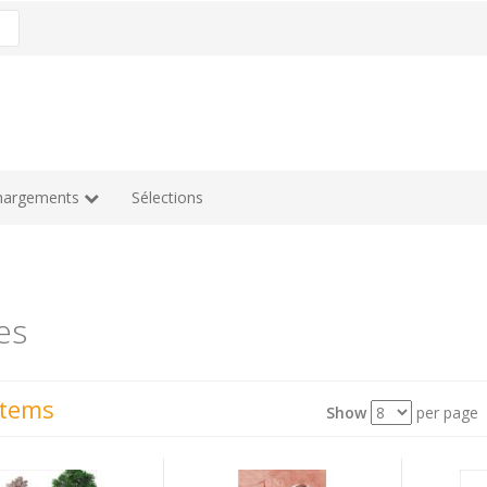
hargements
Sélections
es
Items
Show
per page