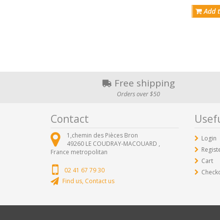
Add t
Free shipping
Orders over $50
Contact
Usefu
1,chemin des Pièces Bron
Login
49260
LE COUDRAY-MACOUARD ,
Regist
France metropolitan
Cart
02 41 67 79 30
Check
Find us, Contact us