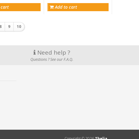
 cart
Add to cart
8
9
10
Need help ?
Questions ? See our F.A.Q.
Copyright ©
2026
Thelia