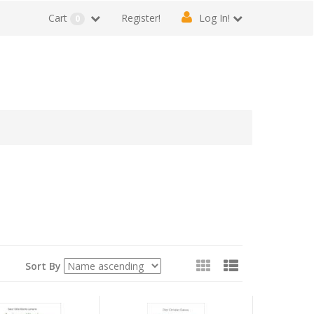
Cart
Register!
Log In!
0
View
Sort By
as: