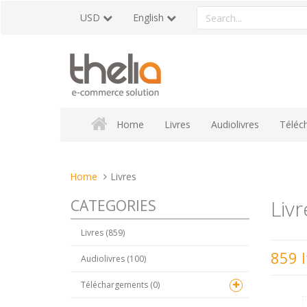
Skip
Search
USD
English
to
a
content
product
Home
Livres
Audiolivres
Téléc
You
Home
Livres
are
Livr
CATEGORIES
here:
Livres (859)
859 
Audiolivres (100)
Téléchargements (0)