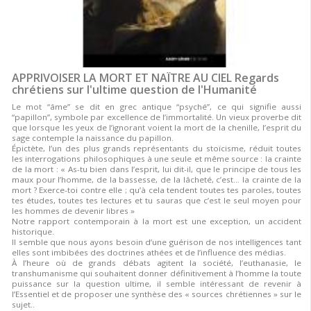
APPRIVOISER LA MORT ET NAÎTRE AU CIEL Regards
chrétiens sur l'ultime question de l'Humanité
Le mot “âme” se dit en grec antique “psyché”, ce qui signifie aussi
“papillon”, symbole par excellence de l’immortalité. Un vieux proverbe dit
que lorsque les yeux de l’ignorant voient la mort de la chenille, l’esprit du
sage contemple la naissance du papillon.
Épictète, l’un des plus grands représentants du stoïcisme, réduit toutes
les interrogations philosophiques à une seule et même source : la crainte
de la mort : « As-tu bien dans l’esprit, lui dit-il, que le principe de tous les
maux pour l’homme, de la bassesse, de la lâcheté, c’est... la crainte de la
mort ? Exerce-toi contre elle ; qu’à cela tendent toutes tes paroles, toutes
tes études, toutes tes lectures et tu sauras que c’est le seul moyen pour
les hommes de devenir libres »
Notre rapport contemporain à la mort est une exception, un accident
historique.
Il semble que nous ayons besoin d’une guérison de nos intelligences tant
elles sont imbibées des doctrines athées et de l’influence des médias.
À l’heure où de grands débats agitent la société, l’euthanasie, le
transhumanisme qui souhaitent donner définitivement à l’homme la toute
puissance sur la question ultime, il semble intéressant de revenir à
l’Essentiel et de proposer une synthèse des « sources chrétiennes » sur le
sujet..