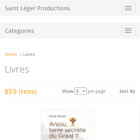
Skip
Saint Léger Productions
Toggl
to
navig
content
Categories
Toggl
navig
You
Home
Livres
are
Livres
here:
859 Items
Show
per page
Sort By
View
as: