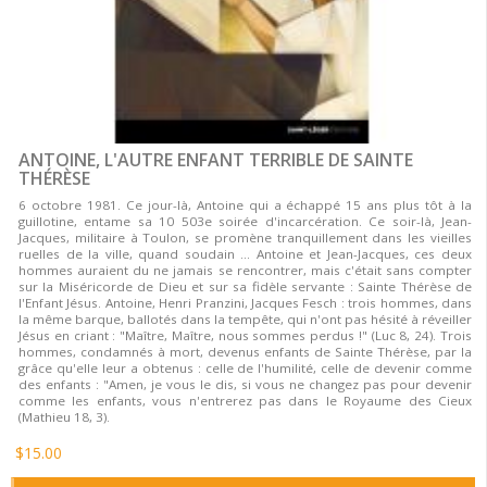
ANTOINE, L'AUTRE ENFANT TERRIBLE DE SAINTE
THÉRÈSE
6 octobre 1981. Ce jour-là, Antoine qui a échappé 15 ans plus tôt à la
guillotine, entame sa 10 503e soirée d'incarcération. Ce soir-là, Jean-
Jacques, militaire à Toulon, se promène tranquillement dans les vieilles
ruelles de la ville, quand soudain … Antoine et Jean-Jacques, ces deux
hommes auraient du ne jamais se rencontrer, mais c'était sans compter
sur la Miséricorde de Dieu et sur sa fidèle servante : Sainte Thérèse de
l'Enfant Jésus. Antoine, Henri Pranzini, Jacques Fesch : trois hommes, dans
la même barque, ballotés dans la tempête, qui n'ont pas hésité à réveiller
Jésus en criant : "Maître, Maître, nous sommes perdus !" (Luc 8, 24). Trois
hommes, condamnés à mort, devenus enfants de Sainte Thérèse, par la
grâce qu'elle leur a obtenus : celle de l'humilité, celle de devenir comme
des enfants : "Amen, je vous le dis, si vous ne changez pas pour devenir
comme les enfants, vous n'entrerez pas dans le Royaume des Cieux
(Mathieu 18, 3).
$15.00