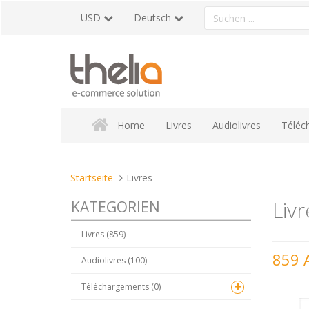
Direkt
Ein
USD
Deutsch
zum
Produkt
Inhalt
suchen
Home
Livres
Audiolivres
Téléc
Sie
Startseite
Livres
sind
Livr
KATEGORIEN
hier:
Livres (859)
859 A
Audiolivres (100)
Téléchargements (0)