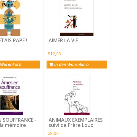
'ÉTAIS PAPE !
AIMER LA VIE
$12,00
 Warenkorb
In den Warenkorb
N SOUFFRANCE -
ANIMAUX EXEMPLAIRES
 la mémoire
suivi de Frère Loup
e ; dénouer le
$8,00
ointain