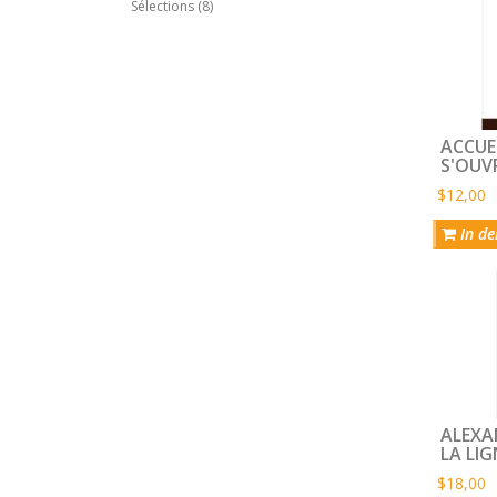
Sélections (8)
ACCUEI
S'OUVR
$12,00
In de
ALEXA
LA LIG
$18,00