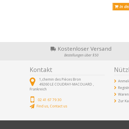
In de
Kostenloser Versand
Bestellungen über $50
Kontakt
Nützl
1,chemin des Pièces Bron
Anmel
49260
LE COUDRAY-MACOUARD ,
Regist
Frankreich
Waren
02 41 67 79 30
Zur Ka
Find us, Contact us