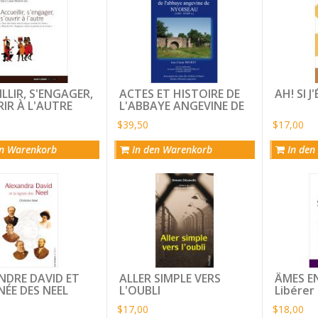
LLIR, S'ENGAGER,
ACTES ET HISTOIRE DE
AH! SI J
IR À L'AUTRE
L'ABBAYE ANGEVINE DE
NYOISEAU
$39,50
$17,00
n Warenkorb
In den Warenkorb
In den
NDRE DAVID ET
ALLER SIMPLE VERS
ÂMES E
NÉE DES NEEL
L'OUBLI
Libérer
familial
$17,00
$18,00
passé l