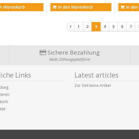
n Warenkorb
In den Warenkorb
In den
Paginierung
1
2
3
4
5
6
7
Sichere Bezahlung
Multi-Zahlungsplattform
iche Links
Latest articles
Zur Zeit keine Artikel
dung
rieren
korb
sse