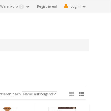
Warenkorb
Registrieren!
Log In!
0
Sehen
rtieren nach
als: