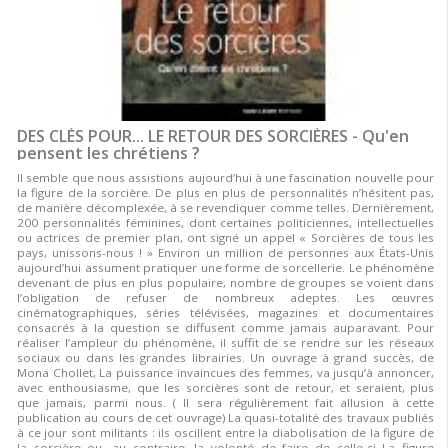
DES CLÉS POUR... LE RETOUR DES SORCIÈRES - Qu'en
pensent les chrétiens ?
Il semble que nous assistions aujourd’hui à une fascination nouvelle pour
la figure de la sorcière. De plus en plus de personnalités n’hésitent pas,
de manière décomplexée, à se revendiquer comme telles. Dernièrement,
200 personnalités féminines, dont certaines politiciennes, intellectuelles
ou actrices de premier plan, ont signé un appel « Sorcières de tous les
pays, unissons-nous ! » Environ un million de personnes aux États-Unis
aujourd’hui assument pratiquer une forme de sorcellerie. Le phénomène
devenant de plus en plus populaire, nombre de groupes se voient dans
l’obligation de refuser de nombreux adeptes. Les œuvres
cinématographiques, séries télévisées, magazines et documentaires
consacrés à la question se diffusent comme jamais auparavant. Pour
réaliser l’ampleur du phénomène, il suffit de se rendre sur les réseaux
sociaux ou dans les grandes librairies. Un ouvrage à grand succès, de
Mona Chollet, La puissance invaincues des femmes, va jusqu’à annoncer,
avec enthousiasme, que les sorcières sont de retour, et seraient, plus
que jamais, parmi nous. ( Il sera régulièrement fait allusion à cette
publication au cours de cet ouvrage) La quasi-totalité des travaux publiés
à ce jour sont militants : ils oscillent entre la diabolisation de la figure de
la sorcière ou, au contraire, la volonté de faire de celle-ci La figure