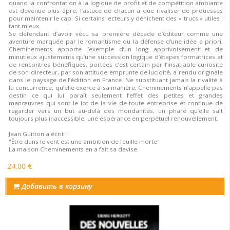
quand la confrontation à la logique de profit et de compétition ambiante
est devenue plus âpre, l’astuce de chacun a due rivaliser de prouesses
pour maintenir le cap. Si certains lecteurs y dénichent des « trucs » utiles :
tant mieux.
Se défendant d’avoir vécu sa première décade d’éditeur comme une
aventure marquée par le romantisme ou la défense d’une idée a priori,
Cheminements apporte l’exemple d’un long apprivoisement et de
minutieux ajustements qu’une succession logique d’étapes formatrices et
de rencontres bénéfiques, portées c’est certain par l’insatiable curiosité
de son directeur, par son attitude emprunte de lucidité, a rendu originale
dans le paysage de l’édition en France. Ne substituant jamais la rivalité à
la concurrence, qu’elle exerce à sa manière, Cheminements n’appelle pas
destin ce qui lui paraît seulement l’effet des petites et grandes
manœuvres qui sont le lot de la vie de toute entreprise et continue de
regarder vers un but au-delà des mondanités, un phare qu’elle sait
toujours plus inaccessible, une espérance en perpétuel renouvellement.
Jean Guitton a écrit :
"Être dans le vent est une ambition de feuille morte"
La maison Cheminements en a fait sa devise
24,00 €
Добавить в корзину