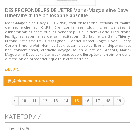
DES PROFONDEURS DE L'ÊTRE Marie-Magdeleine Davy
Itinéraire d’une philosophe absolue
Marie-Magdeleine Davy (1903-1998) était philosophe, écrivain et maître
de recherche au CNRS. Elle confia ses plus riches pensées à
d’innombrables écrits publiés pendant plus d’un demi-siècle. On y croise
les figures essentielles de sa méditation : Guillaume de Saint-Thierry,
Nicolas Berdiaev, Louis Massignon, Gabriel Marcel, Roger Godel, Henry
Corbin, Simone Weil, Henri Le Saux, et tant d’autres. Esprit indépendant et
non conventionnel, éternelle voyageuse en quête de l’Absolu, Marie-
Magdeleine Davy aura été, pour beaucoup d’Européens, un témoin de la
dimension de profondeur que tout être porte en lui.
24,00 €
Добавить в корзину
Нумерация
10
11
12
13
14
15
16
17
18
19
страниц
КАТЕГОРИИ
Livres (859)