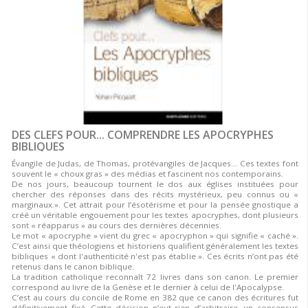
DES CLEFS POUR... COMPRENDRE LES APOCRYPHES
BIBLIQUES
Évangile de Judas, de Thomas, protévangiles de Jacques... Ces textes font
souvent le « choux gras » des médias et fascinent nos contemporains.
De nos jours, beaucoup tournent le dos aux églises instituées pour
chercher des réponses dans des récits mystérieux, peu connus ou «
marginaux.». Cet attrait pour l’ésotérisme et pour la pensée gnostique a
créé un véritable engouement pour les textes apocryphes, dont plusieurs
sont « réapparus » au cours des dernières décennies.
Le mot « apocryphe » vient du grec « apocryphon » qui signifie « caché ».
C’est ainsi que théologiens et historiens qualifient généralement les textes
bibliques « dont l'authenticité n'est pas établie ». Ces écrits n’ont pas été
retenus dans le canon biblique.
La tradition catholique reconnaît 72 livres dans son canon. Le premier
correspond au livre de la Genèse et le dernier à celui de l'Apocalypse.
C’est au cours du concile de Rome en 382 que ce canon des écritures fut
définitivement fixé. Cette décision n’eut rien d’arbitraire, un consensus