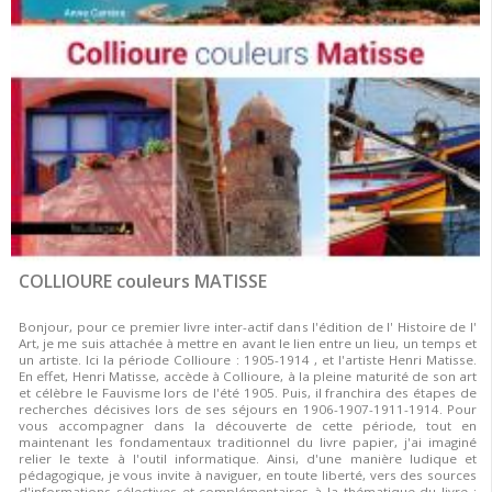
COLLIOURE couleurs MATISSE
Bonjour, pour ce premier livre inter-actif dans l'édition de l' Histoire de l'
Art, je me suis attachée à mettre en avant le lien entre un lieu, un temps et
un artiste. Ici la période Collioure : 1905-1914 , et l'artiste Henri Matisse.
En effet, Henri Matisse, accède à Collioure, à la pleine maturité de son art
et célèbre le Fauvisme lors de l'été 1905. Puis, il franchira des étapes de
recherches décisives lors de ses séjours en 1906-1907-1911-1914. Pour
vous accompagner dans la découverte de cette période, tout en
maintenant les fondamentaux traditionnel du livre papier, j'ai imaginé
relier le texte à l'outil informatique. Ainsi, d'une manière ludique et
pédagogique, je vous invite à naviguer, en toute liberté, vers des sources
d'informations sélectives et complémentaires à la thématique du livre :