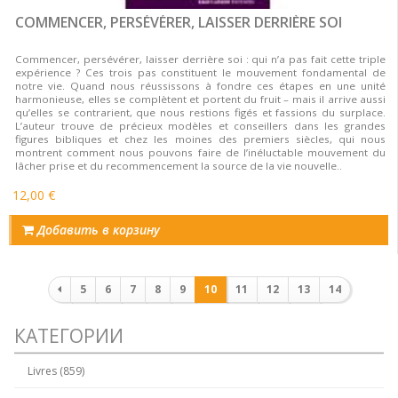
COMMENCER, PERSÉVÉRER, LAISSER DERRIÈRE SOI
Commencer, persévérer, laisser derrière soi : qui n’a pas fait cette triple
expérience ? Ces trois pas constituent le mouvement fondamental de
notre vie. Quand nous réussissons à fondre ces étapes en une unité
harmonieuse, elles se complètent et portent du fruit – mais il arrive aussi
qu’elles se contrarient, que nous restions figés et fassions du surplace.
L’auteur trouve de précieux modèles et conseillers dans les grandes
figures bibliques et chez les moines des premiers siècles, qui nous
montrent comment nous pouvons faire de l’inéluctable mouvement du
lâcher prise et du recommencement la source de la vie nouvelle..
12,00 €
Добавить в корзину
Нумерация
5
6
7
8
9
10
11
12
13
14
страниц
КАТЕГОРИИ
Livres (859)