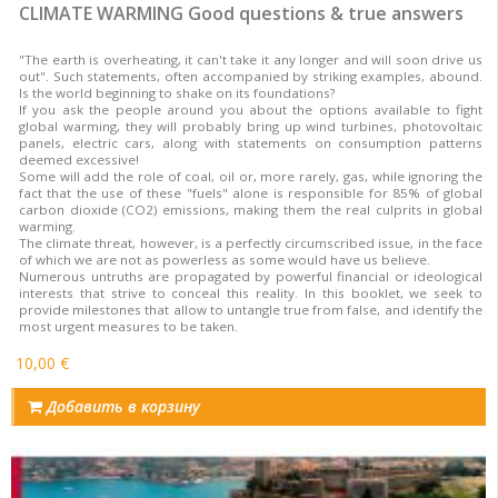
CLIMATE WARMING Good questions & true answers
"The earth is overheating, it can't take it any longer and will soon drive us
out". Such statements, often accompanied by striking examples, abound.
Is the world beginning to shake on its foundations?
If you ask the people around you about the options available to fight
global warming, they will probably bring up wind turbines, photovoltaic
panels, electric cars, along with statements on consumption patterns
deemed excessive!
Some will add the role of coal, oil or, more rarely, gas, while ignoring the
fact that the use of these "fuels" alone is responsible for 85% of global
carbon dioxide (CO2) emissions, making them the real culprits in global
warming.
The climate threat, however, is a perfectly circumscribed issue, in the face
of which we are not as powerless as some would have us believe.
Numerous untruths are propagated by powerful financial or ideological
interests that strive to conceal this reality. In this booklet, we seek to
provide milestones that allow to untangle true from false, and identify the
most urgent measures to be taken.
10,00 €
Добавить в корзину