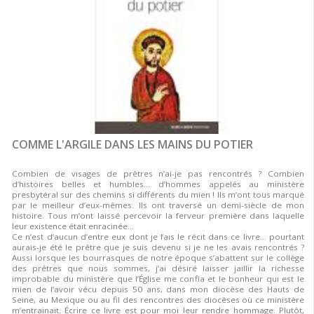
COMME L'ARGILE DANS LES MAINS DU POTIER
Combien de visages de prêtres n’ai-je pas rencontrés ? Combien
d’histoires belles et humbles… d’hommes appelés au ministère
presbytéral sur des chemins si différents du mien ! Ils m’ont tous marqué
par le meilleur d’eux-mêmes. Ils ont traversé un demi-siècle de mon
histoire. Tous m’ont laissé percevoir la ferveur première dans laquelle
leur existence était enracinée…
Ce n’est d’aucun d’entre eux dont je fais le récit dans ce livre… pourtant
aurais-je été le prêtre que je suis devenu si je ne les avais rencontrés ?
Aussi lorsque les bourrasques de notre époque s’abattent sur le collège
des prêtres que nous sommes, j’ai désiré laisser jaillir la richesse
improbable du ministère que l’Église me confia et le bonheur qui est le
mien de l’avoir vécu depuis 50 ans, dans mon diocèse des Hauts de
Seine, au Mexique ou au fil des rencontres des diocèses où ce ministère
m’entrainait. Écrire ce livre est pour moi leur rendre hommage. Plutôt,