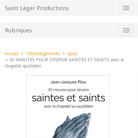
Aller
Saint Léger Productions
Bascu
au
la
contenu
navig
Rubriques
Bascu
la
navig
Vous
Accueil
Téléchargements
epub
êtes
30 MINUTES POUR DEVENIR SAINTES ET SAINTS avec le
ici :
chapelet quotidien