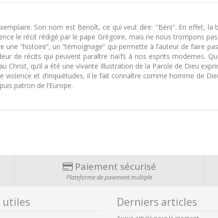
emplaire. Son nom est Benoît, ce qui veut dire: "Béni". En effet, la bé
ce le récit rédigé par le pape Grégoire, mais ne nous trompons pas : si
ire une “histoire”, un “témoignage” qui permette à l’auteur de faire p
ndeur de récits qui peuvent paraître naïfs à nos esprits modernes. 
Christ, qu’il a été une vivante illustration de la Parole de Dieu expr
violence et d’inquiétudes, il le fait connaître comme homme de Dieu
puis patron de l’Europe.
Paiement sécurisé
Plateforme de paiement multiple
 utiles
Derniers articles