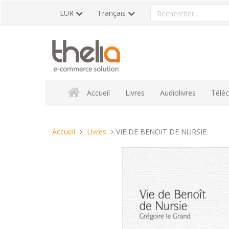
Aller
Rechercher
EUR
Français
au
un
contenu
produit
Accueil
Livres
Audiolivres
Télé
Vous
Accueil
Livres
VIE DE BENOIT DE NURSIE
êtes
ici :