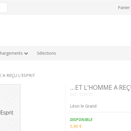
Panie
chargements
Sélections
E A REÇU L'ESPRIT
...ET L'HOMME A REÇ
Réf.:
SLPt50
Léon le Grand
Disponibilité:
DISPONIBLE
5,90 €