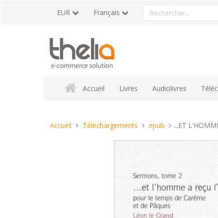
Aller
Rechercher
EUR
Français
au
un
contenu
produit
Accueil
Livres
Audiolivres
Télé
Vous
Accueil
Téléchargements
epub
...ET L'HOMM
êtes
ici :