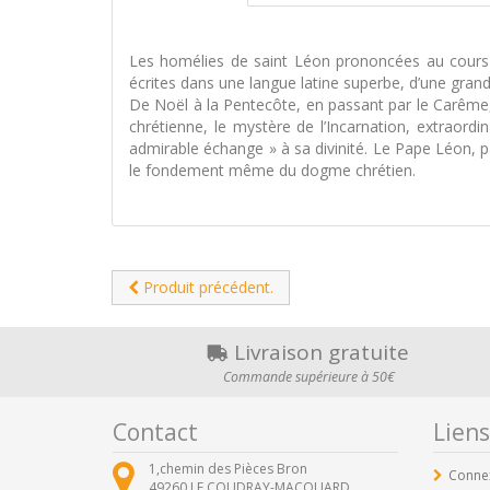
Les homélies de saint Léon prononcées au cours d
écrites dans une langue latine superbe, d’une grand
De Noël à la Pentecôte, en passant par le Carême, 
chrétienne, le mystère de l’Incarnation, extraord
admirable échange » à sa divinité. Le Pape Léon, p
le fondement même du dogme chrétien.
Produit précédent.
Livraison gratuite
Commande supérieure à 50€
Contact
Liens
1,chemin des Pièces Bron
Conne
49260
LE COUDRAY-MACOUARD ,