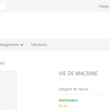
Panie
chargements
Sélections
INE
VIE DE MACRINE
Réf.:
SLPt65
Grégoire de Nysse
Disponibilité:
DISPONIBLE
$5,90