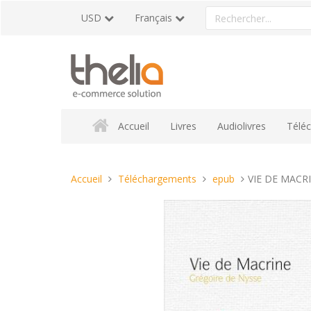
Aller
Rechercher
USD
Français
au
un
contenu
produit
Accueil
Livres
Audiolivres
Télé
Vous
Accueil
Téléchargements
epub
VIE DE MACR
êtes
ici :