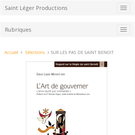
Aller
Saint Léger Productions
Bascu
au
la
contenu
navig
Rubriques
Bascu
la
navig
Vous
Accueil
Sélections
SUR LES PAS DE SAINT BENOIT
êtes
ici :