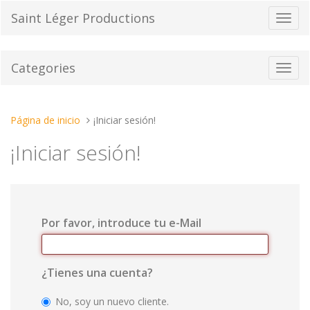
Pasar
Saint Léger Productions
Cambi
al
el
contenido
modo
de
Categories
Toggl
naveg
navig
Estas
Página de inicio
¡Iniciar sesión!
aquí:
¡Iniciar sesión!
Por favor, introduce tu e-Mail
¿Tienes una cuenta?
No, soy un nuevo cliente.