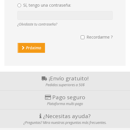
Sí, tengo una contraseña:
Por
favor
¿Olvidaste tu contraseña?
introduce
tu
contraseña
Recordarme ?
Próximo
¡Envío gratuito!
Pedidos superiores a 50$
Pago seguro
Plataforma multi-pago
¿Necesitas ayuda?
¿Preguntas? Mira nuestras preguntas más frecuentes.