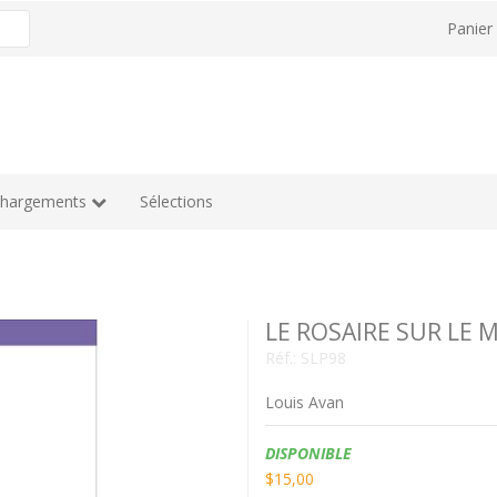
Panie
chargements
Sélections
LE ROSAIRE SUR LE
Réf.:
SLP98
Louis Avan
Disponibilité:
DISPONIBLE
$15,00