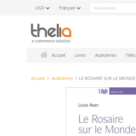
Aller
Rechercher
USD
Français
au
un
contenu
produit
Accueil
Livres
Audiolivres
Télé
Vous
Accueil
Audiolivres
LE ROSAIRE SUR LE MONDE
êtes
ici :