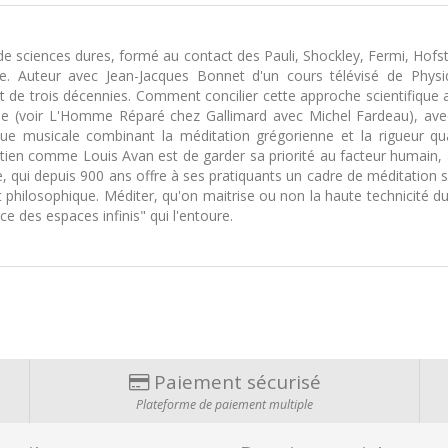
de sciences dures, formé au contact des Pauli, Shockley, Fermi, Hofs
e. Auteur avec Jean-Jacques Bonnet d'un cours télévisé de Physi
et de trois décennies. Comment concilier cette approche scientifique a
iale (voir L'Homme Réparé chez Gallimard avec Michel Fardeau), avec l
tique musicale combinant la méditation grégorienne et la rigueu
tien comme Louis Avan est de garder sa priorité au facteur humain, a
re, qui depuis 900 ans offre à ses pratiquants un cadre de méditation 
ue et philosophique. Méditer, qu'on maitrise ou non la haute technicit
ce des espaces infinis" qui l'entoure.
Paiement sécurisé
Plateforme de paiement multiple