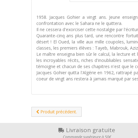
1958. Jacques Gohier a vingt ans. Jeune enseign
confrontation avec le Sahara ne le quittera.
Il ne cessera d'exorciser cette nostalgie par l'écrit
Quarante-cinq ans plus tard, une rencontre fortu
désert ! El Oued, la ville aux mille coupoles, lum
classes, les premiers élèves : Tayeb, Mabrouk, Aziza
Le maître enseigna bien sûr le calcul, la lecture et
les incroyables récits, riches d'inoubliables sensa
témoigne et chacun de ses chapitres n'est que le c
Jacques Gohier quitta l'Algérie en 1962, rattrapé 
coeur de vingt ans restera à jamais marqué par ses
Produit précédent.
Livraison gratuite
Commande supérieure à 50€