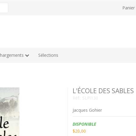
Panie
chargements
Sélections
L'ÉCOLE DES SABLES
Réf.:
SLPl130
Jacques Gohier
Disponibilité:
DISPONIBLE
$20,00