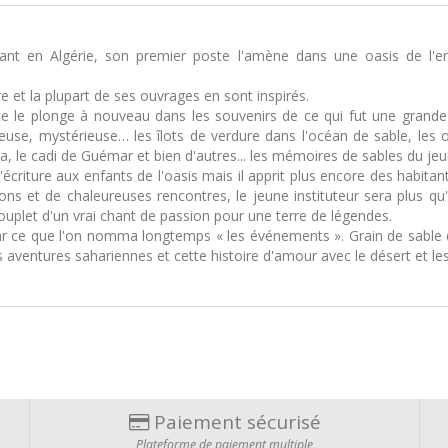
ant en Algérie, son premier poste l'amène dans une oasis de l'e
ure et la plupart de ses ouvrages en sont inspirés.
ite le plonge à nouveau dans les souvenirs de ce qui fut une grand
ineuse, mystérieuse… les îlots de verdure dans l'océan de sable, les 
, le cadi de Guémar et bien d'autres... les mémoires de sables du jeun
 l'écriture aux enfants de l'oasis mais il apprit plus encore des habit
tions et de chaleureuses rencontres, le jeune instituteur sera plus qu'
ouplet d'un vrai chant de passion pour une terre de légendes.
par ce que l'on nomma longtemps « les événements ». Grain de sable da
 aventures sahariennes et cette histoire d'amour avec le désert et les
Paiement sécurisé
Plateforme de paiement multiple