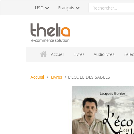
Aller
Rechercher
USD
Français
au
un
contenu
produit
Accueil
Livres
Audiolivres
Télé
Vous
Accueil
Livres
L'ÉCOLE DES SABLES
êtes
ici :