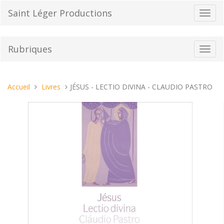
Aller
Saint Léger Productions
Bascu
au
la
contenu
navig
Rubriques
Bascu
la
navig
Vous
Accueil
Livres
JÉSUS - LECTIO DIVINA - CLAUDIO PASTRO
êtes
ici :