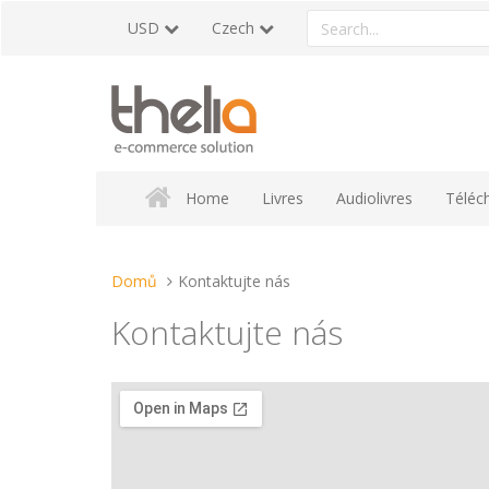
Přeskočit
Search
USD
Czech
na
a
obsah
product
Home
Livres
Audiolivres
Téléc
Nacházíte
Domů
Kontaktujte nás
se
Kontaktujte nás
tady: