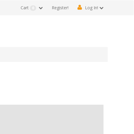
Cart
Register!
Log In!
0