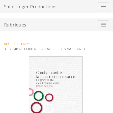
Aller
Saint Léger Productions
Bascu
au
la
contenu
navig
Rubriques
Bascu
la
navig
Vous
Accueil
Livres
êtes
COMBAT CONTRE LA FAUSSE CONNAISSANCE
ici :