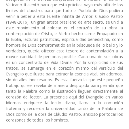
Vaticano II alentó para que esta práctica vaya más allá de los
límites del claustro, para que todo el Pueblo de Dios pudiera
venir a beber a esta Fuente Infinita de Amor. Cláudio Pastro
(1948-2016), un gran artista brasileño de arte sacro, se unió a
este movimiento al colocar en el corazón de su obra la
contemplación de Cristo, el Verbo hecho carne. Empapado en
la Biblia, lecturas patrísticas, espiritualidad benedictina, como
hombre de Dios comprometido en la búsqueda de lo bello y lo
verdadero, quería ofrecer este tesoro de contemplación a la
mayor cantidad de personas posible. Cada una de sus obras
es un concentrado de Vida Divina. Por la simplicidad de sus
trazos, se sumerge en el corazón mismo del versículo del
Evangelio que ilustra para extraer la esencia vital, sin adornos,
sin detalles innecesarios. Es esta fuerza la que este pequeño
trabajo quiere revelar de manera despojada para permitir que
tanto la Palabra como la ilustración lleguen directamente al
corazón del lector. La presencia aquí del Evangelio en varios
idiomas enriquece la lectio divina, llama a la comunión
fraterna y recuerda la universalidad tanto de la Palabra de
Dios como de la obra de Cláudio Pastro, ansioso por tocar los
corazones de todos los hombres.