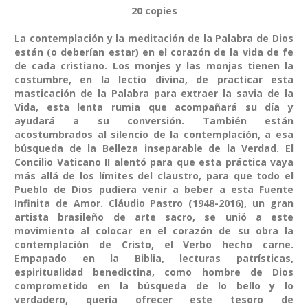
20 copies
La contemplación y la meditación de la Palabra de Dios
están (o deberían estar) en el corazón de la vida de fe
de cada cristiano. Los monjes y las monjas tienen la
costumbre, en la lectio divina, de practicar esta
masticación de la Palabra para extraer la savia de la
Vida, esta lenta rumia que acompañará su día y
ayudará a su conversión. También están
acostumbrados al silencio de la contemplación, a esa
búsqueda de la Belleza inseparable de la Verdad. El
Concilio Vaticano II alentó para que esta práctica vaya
más allá de los límites del claustro, para que todo el
Pueblo de Dios pudiera venir a beber a esta Fuente
Infinita de Amor. Cláudio Pastro (1948-2016), un gran
artista brasileño de arte sacro, se unió a este
movimiento al colocar en el corazón de su obra la
contemplación de Cristo, el Verbo hecho carne.
Empapado en la Biblia, lecturas patrísticas,
espiritualidad benedictina, como hombre de Dios
comprometido en la búsqueda de lo bello y lo
verdadero, quería ofrecer este tesoro de