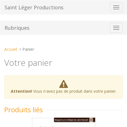
Aller
Saint Léger Productions
Bascu
au
la
contenu
navig
Rubriques
Bascu
la
navig
Vous
Accueil
Panier
êtes
Votre panier
ici :
Attention!
Vous n'avez pas de produit dans votre panier.
Produits liés