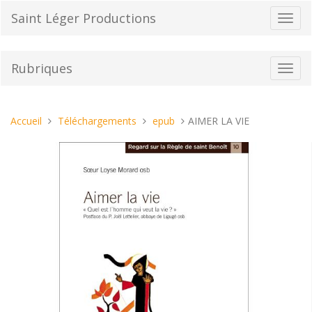
Aller
Saint Léger Productions
Bascu
au
la
contenu
navig
Rubriques
Bascu
la
navig
Vous
Accueil
Téléchargements
epub
AIMER LA VIE
êtes
ici :