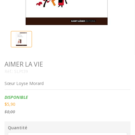
AIMER LA VIE
Réf.:
SLPt39
Sœur Loyse Morard
Disponibilité:
DISPONIBLE
$5,90
$8,00
Quantité