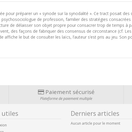
buée pour préparer un « synode sur la synodalité ». Ce tract posait des q
t, psychosociologue de profession, familier des stratégies consacrées 
cture de délaisser son objet propre pour consacrer trop de temps à p
souvent, des façons de fabriquer des consensus de circonstance (cf. Le
e affiche le but de consulter les laïcs, l’auteur s’est pris au jeu. So
Paiement sécurisé
Plateforme de paiement multiple
 utiles
Derniers articles
Aucun article pour le moment
xion
ire