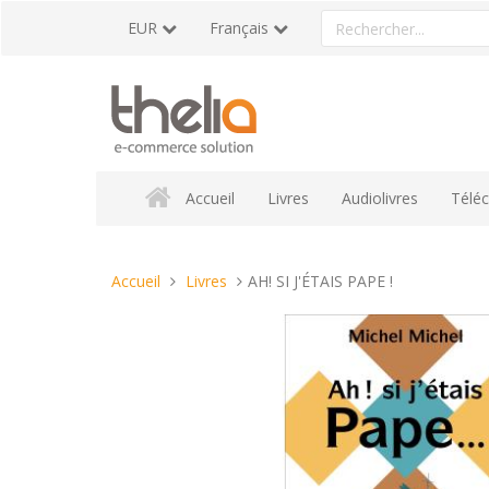
Aller
Rechercher
EUR
Français
au
un
contenu
produit
Accueil
Livres
Audiolivres
Télé
Vous
Accueil
Livres
AH! SI J'ÉTAIS PAPE !
êtes
ici :