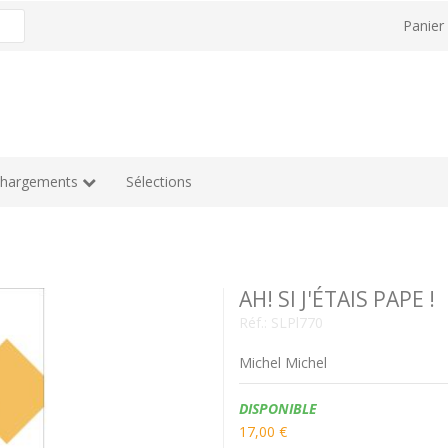
Panie
chargements
Sélections
AH! SI J'ÉTAIS PAPE !
Réf.:
SLPl770
Michel Michel
Disponibilité:
DISPONIBLE
17,00 €