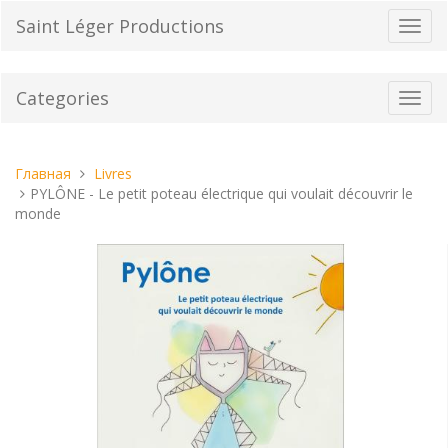
Перейти
Saint Léger Productions
Пере
к
нави
содержанию
Categories
Toggl
navig
Вы
Главная
Livres
находитесь
PYLÔNE - Le petit poteau électrique qui voulait découvrir le
здесь:
monde