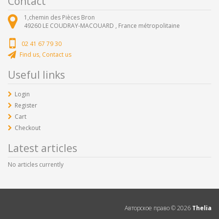
Contact
1,chemin des Pièces Bron
49260
LE COUDRAY-MACOUARD ,
France métropolitaine
02 41 67 79 30
Find us, Contact us
Useful links
Login
Register
Cart
Checkout
Latest articles
No articles currently
Авторское право ©
2026
Thelia