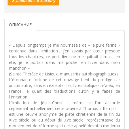
Добавить в корзину
ОПИСАНИЕ
« Depuis longtemps je me nourrissais de « la pure farine »
contenue dans l’Imitation… j’en savais par cœur presque
tous les chapitres, ce petit livre ne me quittait jamais, en
été, je le portais dans ma poche, en hiver dans mon
manchon »
(Sainte Thérèse de Lisieux, manuscrits autobiographiques).
L'étonnante fortune de cet ouvrage tient du prodige car
aucun autre, sans en excepter les livres bibliques, n'a eu, en
France, le quart des traductions qu'on y a faites de
l'Imitation.
L'Imitation de Jésus-Christ – même si l’on accorde
cependant actuellement cette œuvre à Thomas a Kempis –
est une œuvre anonyme de piété chrétienne de la fin du
XIVe siècle ou du début du XVe siècle, représentative du
mouvement de réforme spirituelle appelé devotio moderna