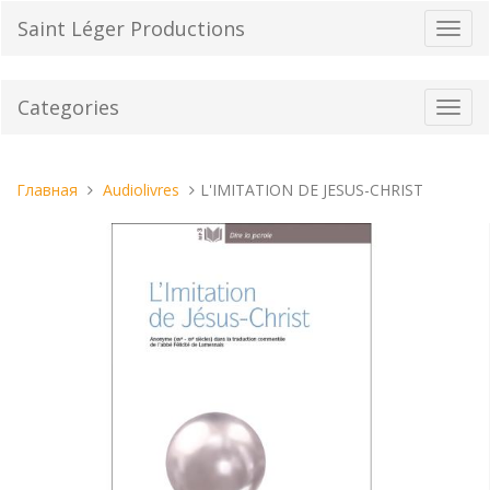
Перейти
Saint Léger Productions
Пере
к
нави
содержанию
Categories
Toggl
navig
Вы
Главная
Audiolivres
L'IMITATION DE JESUS-CHRIST
находитесь
здесь: