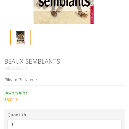
BEAUX-SEMBLANTS
Rif.:
SLPl570
Gildard Guillaume
Disponibilità:
DISPONIBILE
18,00 €
Quantità