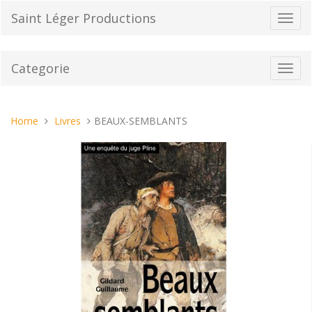
Vai
Saint Léger Productions
Toggl
al
navig
contenuto
Categorie
Toggl
navig
Tu
Home
Livres
BEAUX-SEMBLANTS
sei
qui: