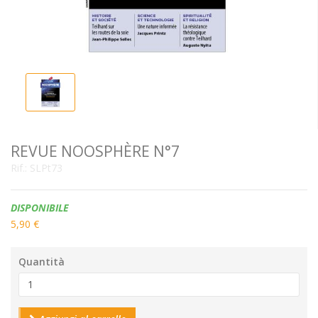
REVUE NOOSPHÈRE N°7
Rif.:
SLPt73
Disponibilità:
DISPONIBILE
5,90 €
Quantità