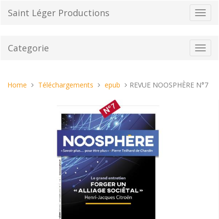
Vai
Saint Léger Productions
Toggl
al
navig
contenuto
Categorie
Toggl
navig
Tu
Home
Téléchargements
epub
REVUE NOOSPHÈRE N°7
sei
qui: