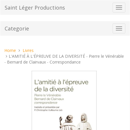
Vai
Saint Léger Productions
Toggl
al
navig
contenuto
Categorie
Toggl
navig
Tu
Home
Livres
sei
L'AMITIÉ À L'ÉPREUVE DE LA DIVERSITÉ - Pierre le Vénérable
qui:
- Bernard de Clairvaux - Correspondance