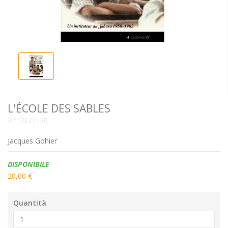
L'ÉCOLE DES SABLES
Rif.:
SLPl130
Jacques Gohier
Disponibilità:
DISPONIBILE
20,00 €
Quantità