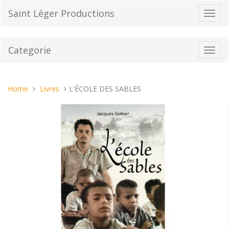
Vai
Saint Léger Productions
Toggl
al
navig
contenuto
Categorie
Toggl
navig
Tu
Home
Livres
L'ÉCOLE DES SABLES
sei
qui: