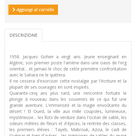
Aggiungi al carrello
DESCRIZIONE
1958. Jacques Gohier a vingt ans. Jeune enseignant en
Algérie, son premier poste l'amène dans une oasis de l'erg
oriental… et jamais le choc de cette première confrontation
avec le Sahara ne le quittera.
Il ne cessera d'exorciser cette nostalgie par l'écriture et la
plupart de ses ouvrages en sont inspirés.
Quarante-cinq ans plus tard, une rencontre fortuite le
plonge à nouveau dans les souvenirs de ce qui fut une
grande aventure. L'immensité et la magie envoûtante du
désert ! El Oued, la ville aux mille coupoles, lumineuse,
mystérieuse… les îlots de verdure dans l'océan de sable, les
odeurs mêlées de fleurs et d'épices, la rentrée des classes,
les premiers élèves : Tayeb, Mabrouk, Aziza, le cadi de
Guémar et bien d'autres... les mémoires de sables du jeune