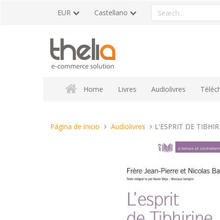
Pasar
Search
EUR
Castellano
al
a
contenido
product
Home
Livres
Audiolivres
Téléc
Estas
Página de inicio
Audiolivres
L'ESPRIT DE TIBHIR
aquí: