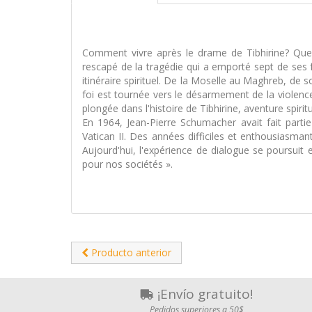
Comment vivre après le drame de Tibhirine? Que fa
rescapé de la tragédie qui a emporté sept de ses f
itinéraire spirituel. De la Moselle au Maghreb, de
foi est tournée vers le désarmement de la violence.
plongée dans l'histoire de Tibhirine, aventure spir
En 1964, Jean-Pierre Schumacher avait fait parti
Vatican II. Des années difficiles et enthousiasm
Aujourd'hui, l'expérience de dialogue se poursuit 
pour nos sociétés ».
Producto anterior
¡Envío gratuito!
Pedidos superiores a 50$