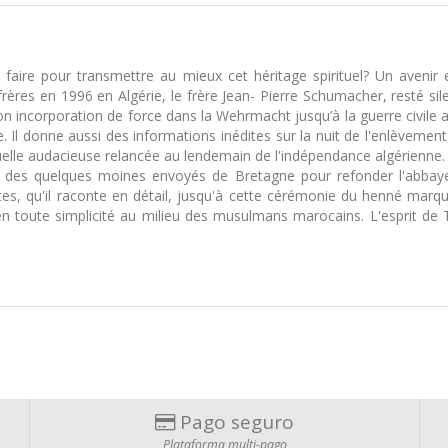
ire pour transmettre au mieux cet héritage spirituel? Un avenir ex
rères en 1996 en Algérie, le frère Jean- Pierre Schumacher, resté si
 son incorporation de force dans la Wehrmacht jusqu’à la guerre civil
 Il donne aussi des informations inédites sur la nuit de l'enlèvement, 
ituelle audacieuse relancée au lendemain de l'indépendance algérienne.
e des quelques moines envoyés de Bretagne pour refonder l'abbaye d
antes, qu'il raconte en détail, jusqu'à cette cérémonie du henné ma
en toute simplicité au milieu des musulmans marocains. L'esprit de Tib
Pago seguro
Plataforma multi-pago