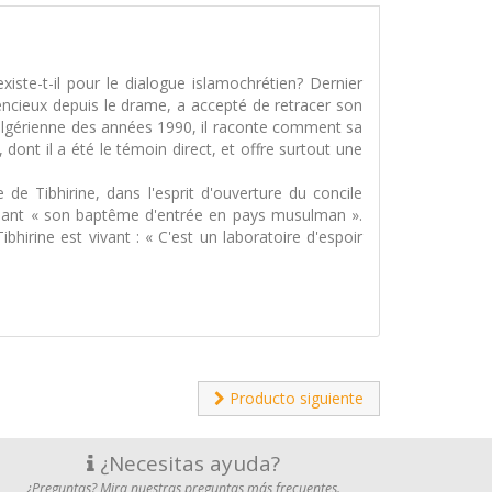
iste-t-il pour le dialogue islamochrétien? Dernier
lencieux depuis le drame, a accepté de retracer son
e algérienne des années 1990, il raconte comment sa
dont il a été le témoin direct, et offre surtout une
e Tibhirine, dans l'esprit d'ouverture du concile
rquant « son baptême d'entrée en pays musulman ».
hirine est vivant : « C'est un laboratoire d'espoir
Producto siguiente
¿Necesitas ayuda?
¿Preguntas? Mira nuestras preguntas más frecuentes.