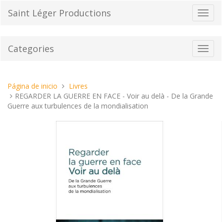
Pasar
Saint Léger Productions
Cambi
al
el
contenido
modo
de
Categories
Toggl
naveg
navig
Estas
Página de inicio
Livres
aquí:
REGARDER LA GUERRE EN FACE - Voir au delà - De la Grande
Guerre aux turbulences de la mondialisation