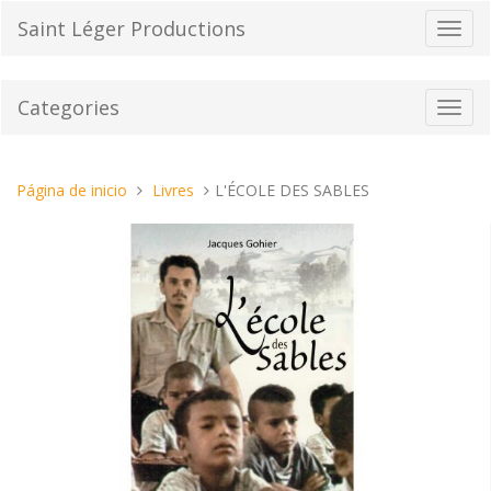
Pasar
Saint Léger Productions
Cambi
al
el
contenido
modo
de
Categories
Toggl
naveg
navig
Estas
Página de inicio
Livres
L'ÉCOLE DES SABLES
aquí: