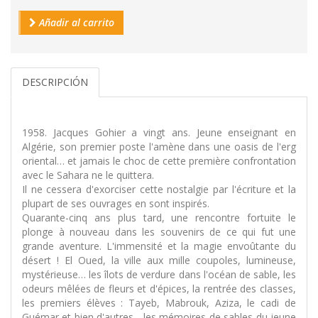
Añadir al carrito
DESCRIPCIÓN
1958. Jacques Gohier a vingt ans. Jeune enseignant en
Algérie, son premier poste l'amène dans une oasis de l'erg
oriental… et jamais le choc de cette première confrontation
avec le Sahara ne le quittera.
Il ne cessera d'exorciser cette nostalgie par l'écriture et la
plupart de ses ouvrages en sont inspirés.
Quarante-cinq ans plus tard, une rencontre fortuite le
plonge à nouveau dans les souvenirs de ce qui fut une
grande aventure. L'immensité et la magie envoûtante du
désert ! El Oued, la ville aux mille coupoles, lumineuse,
mystérieuse… les îlots de verdure dans l'océan de sable, les
odeurs mêlées de fleurs et d'épices, la rentrée des classes,
les premiers élèves : Tayeb, Mabrouk, Aziza, le cadi de
Guémar et bien d'autres... les mémoires de sables du jeune