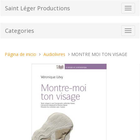
Pasar
Saint Léger Productions
Cambi
al
el
contenido
modo
de
Categories
Toggl
naveg
navig
Estas
Página de inicio
Audiolivres
MONTRE MOI TON VISAGE
aquí: