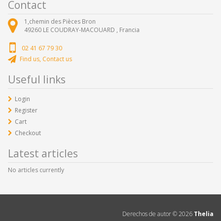
Contact
1,chemin des Pièces Bron
49260
LE COUDRAY-MACOUARD ,
Francia
02 41 67 79 30
Find us, Contact us
Useful links
Login
Register
Cart
Checkout
Latest articles
No articles currently
Derechos de autor ©
2026
Thelia