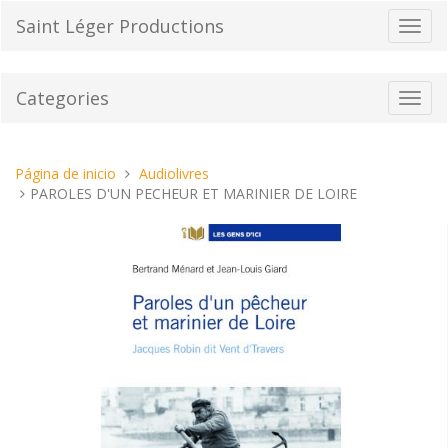
Pasar
Saint Léger Productions
Cambi
al
el
contenido
modo
de
Categories
Toggl
naveg
navig
Estas
Página de inicio
Audiolivres
aquí:
PAROLES D'UN PECHEUR ET MARINIER DE LOIRE