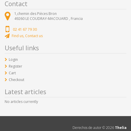
Contact
1,chemin des Pièces Bron
49260
LE COUDRAY-MACOUARD ,
Francia
02 41 67 79 30
Find us, Contact us
Useful links
Login
Register
Cart
Checkout
Latest articles
No articles currently
Derechos de autor ©
2026
Thelia