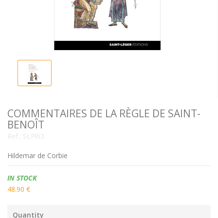
COMMENTAIRES DE LA RÈGLE DE SAINT-
BENOÎT
Ref.:
SLPl63
Hildemar de Corbie
Availability:
IN STOCK
48.90 €
Quantity