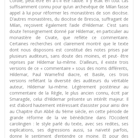
Corbie, peut-être en a-t-il été l’abbé. Il y était en tout cas
suffisamment connu pour qu’un archevêque de Milan fasse
appel à lui pour réformer les monastères de son diocèse.
D’autres monastères, du diocèse de Brescia, suffragant de
Milan, reçoivent également l’aide d’Hildemar. C’est sans
doute l’enseignement donné par Hildemar, en particulier au
monastère de Civate, que reflète ce commentaire.
Certaines recherches ont clairement montré que le texte
dont nous disposons est constitué des notes prises par
plusieurs auditeurs, sans doute des moines, et peut- être
reprises par Hildemar lui-même. D’ailleurs, il existe trois
versions de ce « commentaire » sous des noms différents,
Hildemar, Paul Warnefrid diacre, et Basile, ces trois
versions reflétant la diversité des auditeurs du véritable
auteur, Hildemar lui-même. Légèrement postérieur au
commentaire de la Règle, le plus ancien connu, écrit par
Smaragde, celui d’Hildemar présente un intérêt majeur. Il
est d’abord hautement intéressant d’assister pour ainsi dire
au Chapitre d’un Abbé du 9ème siècle, en cette période de
grande réforme de la vie bénédictine dans l’Occident
carolingien : le style parlé du texte, avec ses redites, ses
explications, ses digressions aussi, sa naïveté parfois,
donne le sentiment d’entendre ce moine. Et pour des