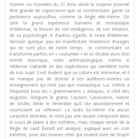
moines ou moniales du 21 ème siècle la surprise pourrait
être grande de s’apercevoir que ce commentaire garde sa
pertinence aujourd’hui, comme la Règle elle-même. On
sent la grand expérience humaine et monastique
d’Hildemar, la finesse de son intelligence, de son intuition,
de sa psychologie. A d’autres égards, le texte d’Hildemar,
déroute quelque peu en manifestant l’existence d’usages
qui ne sont plus de notre temps : le commentaire se
transforme parfois en « coutumier » et se double alors d’un
intérêt historique, voire anthropologique, même si
Hildemar s’attarde en des explications qui semblent sortir
de son sujet. Il est évident que sa culture est immense, et il
ne manque pas de donner à ses auditeurs-moines un
enseignement qui n’est pas que monastique. Lui- même a
fréquenté tous les « grammairiens » antiques, à côté des
Augustin, Grégoire le grand, Cassien, Cassiodore, Isidore
de Séville, Bède le Vénérable qu’il cite abondamment et
nourrissent sa réflexion. Le texte lui-même n’a aucun
caractère littéraire, et n’est pas une œuvre composée dans
le souci de plaire à des esthètes, mais chaque verset de la
Règle de saint Benoît est analysé, expliqué avec un soin
extrême, pour des moines réels qui veulent vivre de l’esprit