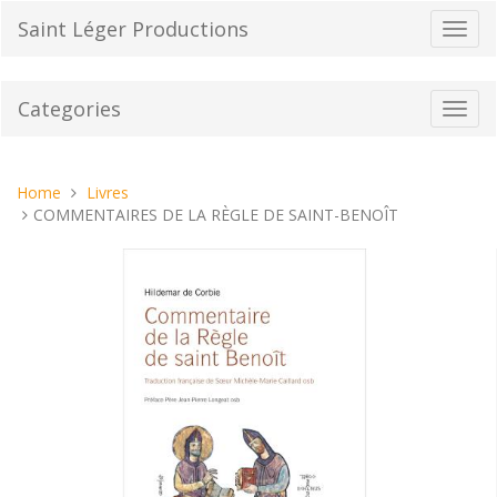
Skip
Saint Léger Productions
Toggl
to
navig
content
Categories
Toggl
navig
You
Home
Livres
are
COMMENTAIRES DE LA RÈGLE DE SAINT-BENOÎT
here: