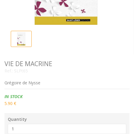
VIE DE MACRINE
Ref.:
SLPt65
Grégoire de Nysse
Availability:
IN STOCK
5.90 €
Quantity