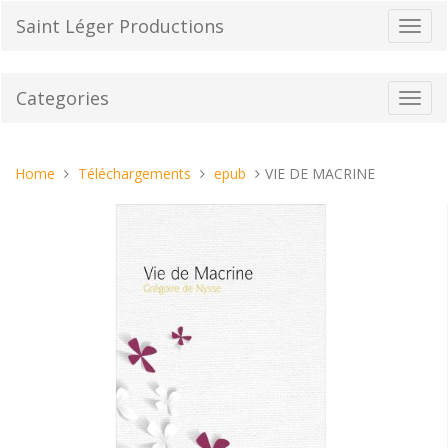
Skip
Saint Léger Productions
Toggl
to
navig
content
Categories
Toggl
navig
You
Home
Téléchargements
epub
VIE DE MACRINE
are
here: