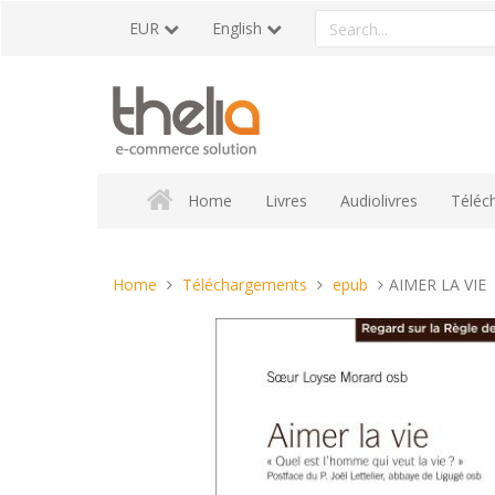
Skip
Search
EUR
English
to
a
content
product
Home
Livres
Audiolivres
Téléc
You
Home
Téléchargements
epub
AIMER LA VIE
are
here: