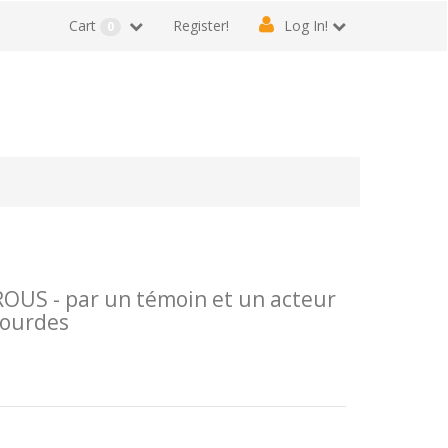
Cart
Register!
Log In!
0
US - par un témoin et un acteur
Lourdes