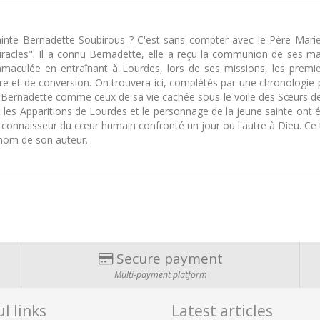
 sainte Bernadette Soubirous ? C'est sans compter avec le Père Mari
miracles". Il a connu Bernadette, elle a reçu la communion de ses mai
'Immaculée en entraînant à Lourdes, lors de ses missions, les premie
e et de conversion. On trouvera ici, complétés par une chronologie 
de Bernadette comme ceux de sa vie cachée sous le voile des Sœurs de
les Apparitions de Lourdes et le personnage de la jeune sainte ont
connaisseur du cœur humain confronté un jour ou l'autre à Dieu. Ce te
e nom de son auteur.
Secure payment
Multi-payment platform
l links
Latest articles