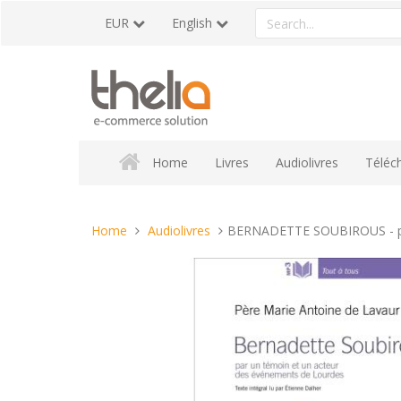
Skip
Search
EUR
English
to
a
content
product
Home
Livres
Audiolivres
Téléc
You
Home
Audiolivres
BERNADETTE SOUBIROUS - par
are
here: