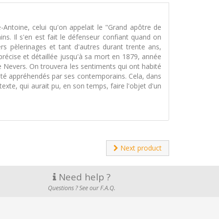
e-Antoine, celui qu'on appelait le "Grand apôtre de
ns. Il s'en est fait le défenseur confiant quand on
rs pèlerinages et tant d'autres durant trente ans,
précise et détaillée jusqu'à sa mort en 1879, année
 Nevers. On trouvera les sentiments qui ont habité
 été appréhendés par ses contemporains. Cela, dans
xte, qui aurait pu, en son temps, faire l'objet d'un
Next product
Need help ?
Questions ? See our F.A.Q.