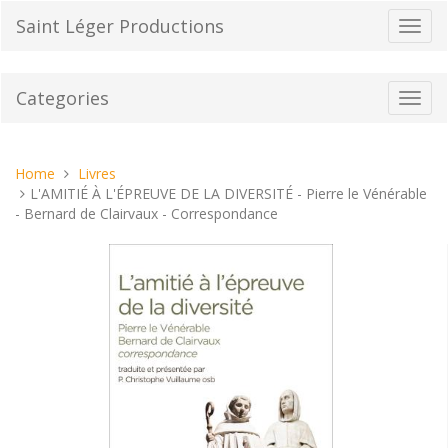
Skip
Saint Léger Productions
Toggl
to
navig
content
Categories
Toggl
navig
You
Home
Livres
are
L'AMITIÉ À L'ÉPREUVE DE LA DIVERSITÉ - Pierre le Vénérable
here:
- Bernard de Clairvaux - Correspondance