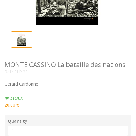
MONTE CASSINO La bataille des nations
Ref.:
SLPl28
Gérard Cardonne
Availability:
IN STOCK
20.00 €
Quantity