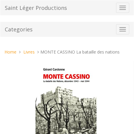
Skip
Saint Léger Productions
Toggl
to
navig
content
Categories
Toggl
navig
You
Home
Livres
MONTE CASSINO La bataille des nations
are
here: