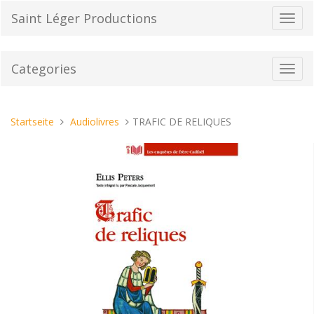
Direkt
Saint Léger Productions
Navig
zum
umsch
Inhalt
Categories
Toggl
navig
Sie
Startseite
Audiolivres
TRAFIC DE RELIQUES
sind
hier: