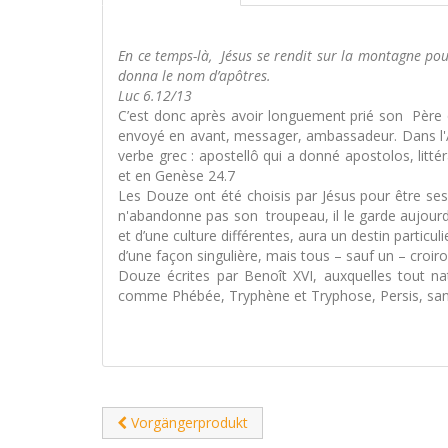
En ce temps-là, Jésus se rendit sur la montagne pour 
donna le nom d’apôtres.
Luc 6.12/13
C’est donc après avoir longuement prié son Père qu
envoyé en avant, messager, ambassadeur. Dans l'An
verbe grec : apostellô qui a donné apostolos, litt
et en Genèse 24.7
Les Douze ont été choisis par Jésus pour être se
n'abandonne pas son troupeau, il le garde aujourd'
et d’une culture différentes, aura un destin particul
d’une façon singulière, mais tous – sauf un – croiro
Douze écrites par Benoît XVI, auxquelles tout n
comme Phébée, Tryphène et Tryphose, Persis, sans o
Vorgängerprodukt