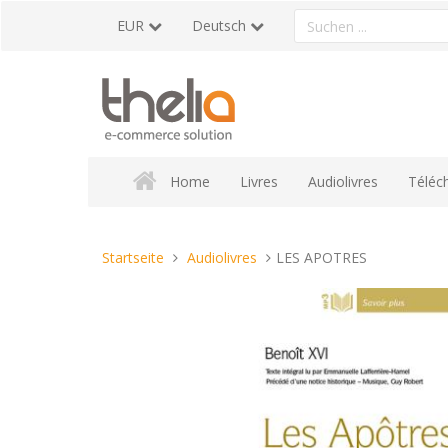
Direkt
Ein
EUR
Deutsch
zum
Produkt
Inhalt
suchen
Home
Livres
Audiolivres
Téléc
Sie
Startseite
Audiolivres
LES APOTRES
sind
hier: