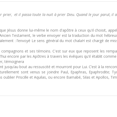
prier, et il passa toute la nuit à prier Dieu. Quand le jour parut, il app
e Jésus donne lui-même le nom d'apôtre à ceux qu'il choisit, appelé
cien Testament, le verbe envoyer est la traduction du mot hébreux 
éralement : l’envoyé Le sens général du mot chalaH est chargé de miss
s compagnons et ses témoins. C'est sur eux que reposent les rempart
hui encore par les Apôtres à travers les évêques qu'il établit comme
ier, témoignera
nt jusqu’au bout au ressuscité et mourront pour Lui. C’est à la rencon
aturellement sont venus se joindre Paul, Epaphras, Epaphrodite; T
ublier Priscille et Aquilas, ou encore Barnabé, Silas et Apollos, Tim